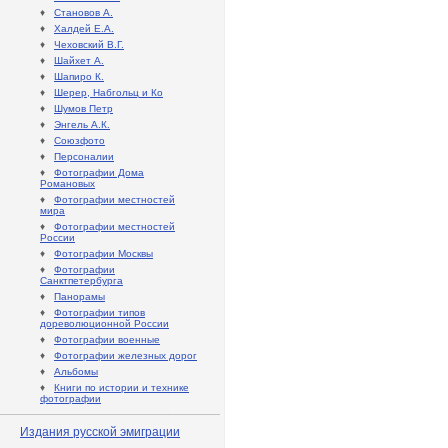
♦
Становов А.
♦
Халдей Е.А.
♦
Чеховский В.Г.
♦
Шайхет А.
♦
Шапиро К.
♦
Шерер, Набгольц и Ко
♦
Шумов Петр
♦
Энгель А.К.
♦
Союзфото
♦
Персоналии
♦
Фотографии Дома
Романовых
♦
Фотографии местностей
мира
♦
Фотографии местностей
России
♦
Фотографии Москвы
♦
Фотографии
Санктпетербурга
♦
Панорамы
♦
Фотографии типов
дореволюционной России
♦
Фотографии военные
♦
Фотографии железных дорог
♦
Альбомы
♦
Книги по истории и технике
фотографии
Издания русской эмиграции