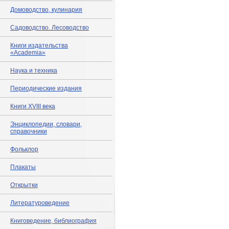
Домоводство, кулинария
Садоводство. Лесоводство
Книги издательства
«Academia»
Наука и техника
Периодические издания
Книги XVIII века
Энциклопедии, словари,
справочники
Фольклор
Плакаты
Открытки
Литературоведение
Книговедение, библиография