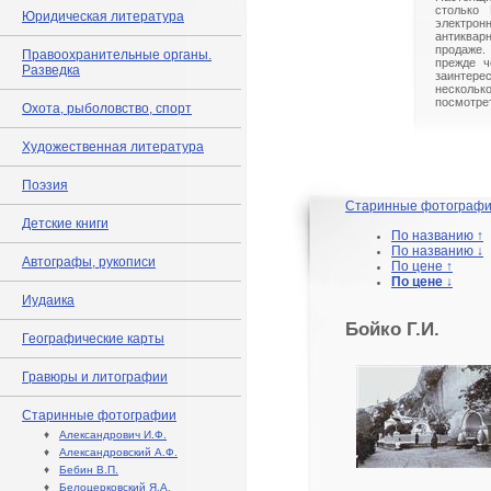
столько 
Юридическая литература
электрон
антиквар
продаже.
Правоохранительные органы.
прежде ч
Разведка
заинте
нескольк
посмотрет
Охота, рыболовство, спорт
Художественная литература
Поэзия
Старинные фотограф
Детские книги
По названию ↑
По названию ↓
Автографы, рукописи
По цене ↑
По цене ↓
Иудаика
Бойко Г.И.
Географические карты
Гравюры и литографии
Старинные фотографии
♦
Александрович И.Ф.
♦
Александровский А.Ф.
♦
Бебин В.П.
♦
Белоцерковский Я.А.