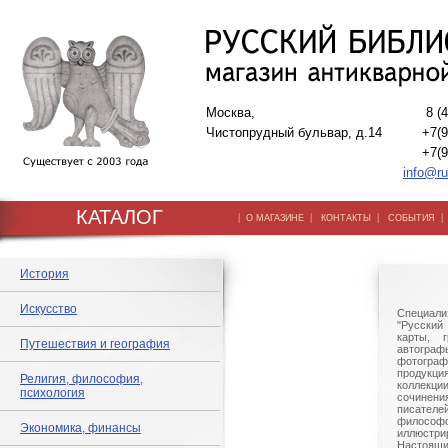
Москва,
8 (
Чистопрудный бульвар, д.14
+7(9
+7(9
info@ru
КАТАЛОГ
|
|
|
О МАГАЗИНЕ
КОНТАКТЫ
СОБЫТИЯ
История
Искусство
Специали
"Русский 
карты, г
Путешествия и география
автогр
фотографи
продукц
Религия, философия,
коллек
психология
сочине
писател
филосо
Экономика, финансы
иллюстри
Настоящи