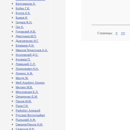
♦
Бергамаско К.
♦
Бойко Г.И.
♦
Булла К.К.
♦
Быков И.
♦
Гадаев Ф.Н.
♦
Ган К.
♦
Гудовский И.В.
>
>>
Страницы:
♦
Дмитриев М.П.
♦
Дьяговченко И.Г.
♦
Ермаков Д.И.
♦
Иванов-Терентьев А.А.
♦
Козловский Д.С.
♦
Кулаков П.
♦
Левицкий С.Л.
♦
Лоренкович Н.А.
♦
Лоренс А.Ф.
♦
Мазур М.
♦
Мей Альберт Генрих
♦
Миткин М.В.
♦
Мрозовская Е.Л.
♦
Овчаренко Е.М.
♦
Панов М.М.
♦
Раев Г.И.
♦
Рейнбот Алексей
♦
Русская Фотография
♦
Рыльский А.Ф.
♦
Свищов-Паола Н.И.
♦
Семенов И.И.