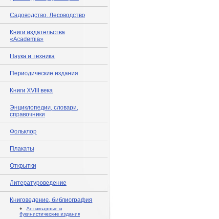
Садоводство. Лесоводство
Книги издательства
«Academia»
Наука и техника
Периодические издания
Книги XVIII века
Энциклопедии, словари,
справочники
Фольклор
Плакаты
Открытки
Литературоведение
Книговедение, библиография
♦
Антикварные и
букинистические издания