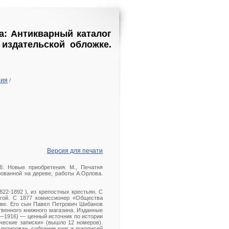
а: Антикварный каталог
 издательской обложке.
ния
/
Версия для печати
6: Новые приобретения. М., Печатня
ированной на дереве, работы А.Орлова.
22-1892 ), из крепостных крестьян. С
игой. С 1877 комиссионер «Общества
кве. Его сын Павел Петрович Шибанов
твенного книжного магазина. Изданные
—1916) — ценный источник по истории
ические записки» (вышло 12 номеров).
изирован, собрание книг и рукописей