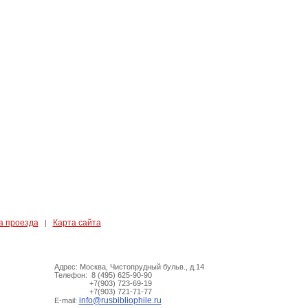
а проезда
Карта сайта
|
Адрес: Москва, Чистопрудный бульв., д.14
Телефон: 8 (495) 625-90-90
+7(903) 723-69-19
+7(903) 721-71-77
info@rusbibliophile.ru
E-mail: