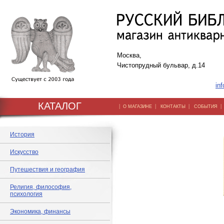
Москва,
Чистопрудный бульвар, д.14
inf
КАТАЛОГ
|
|
|
О МАГАЗИНЕ
КОНТАКТЫ
СОБЫТИЯ
История
Искусство
Путешествия и география
Религия, философия,
психология
Экономика, финансы