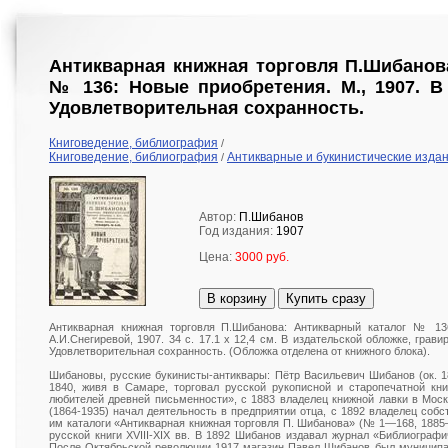
Антикварная книжная торговля П.Шибанов
№ 136: Новые приобретения. М., 1907. В
Удовлетворительная сохранность.
Книговедение, библиография
/
Книговедение, библиография
Антикварные и букинистические изда
/
Автор:
П.Шибанов
Год издания:
1907
Цена:
3000 руб.
В корзину
Купить сразу
Антикварная книжная торговля П.Шибанова: Антикварный каталог № 13
А.И.Снегиревой, 1907. 34 с. 17.1 х 12,4 см. В издательской обложке, грав
Удовлетворительная сохранность. (Обложка отделена от книжного блока).
Шибановы, русские букинисты-антиквары: Пётр Васильевич Шибанов (ок. 18
1840, живя в Самаре, торговал русской рукописной и старопечатной кн
любителей древней письменности», с 1883 владелец книжной лавки в Мос
(1864-1935) начал деятельность в предприятии отца, с 1892 владелец собс
им каталоги «Антикварная книжная торговля П. Шибанова» (№ 1—168, 1885
русской книги XVIII-XIX вв. В 1892 Шибанов издавал журнал «Библиограф
После Октябрьской революции 1917 магазин Павел Шибанов был муниципал