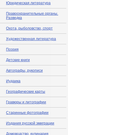
Юридическая литература
Правоохранительные органы.
Разведка
Охота, рыболовство, спорт
Художественная литература
Поэзия
Детские книги
Автографы, рукописи
Иудаика
Географические карты
Гравюры и литографии
Старинные фотографии
Издания русской эмиграции
Домоводство, кулинария