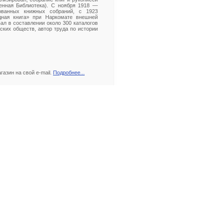
енная Библиотека). С ноября 1918 —
ованных книжных собраний, с 1923
дная книга» при Наркомате внешней
ал в составлении около 300 каталогов
ских обществ, автор труда по истории
азин на свой e-mail.
Подробнее...