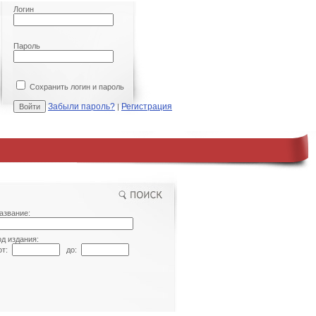
Логин
Пароль
Сохранить логин и пароль
Забыли пароль?
Регистрация
|
азвание:
од издания:
т:
до: