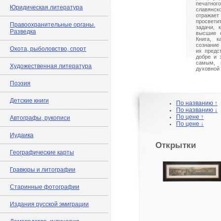
печатн
Юридическая литература
славянск
отражает
просвет
Правоохранительные органы.
задачи, 
Разведка
высшие с
Книга, к
сознание
Охота, рыболовство, спорт
их предс
добре и 
самым, 
Художественная литература
духовной 
Поэзия
Детские книги
По названию ↑
По названию ↓
По цене ↑
Автографы, рукописи
По цене ↓
Иудаика
Открытки
Географические карты
Гравюры и литографии
Старинные фотографии
Издания русской эмиграции