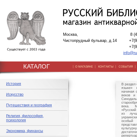
Москва,
8 (
Чистопрудный бульвар, д.14
+7(9
+7(9
info@ru
КАТАЛОГ
|
|
|
О МАГАЗИНЕ
КОНТАКТЫ
СОБЫТИЯ
История
В раздел 
языке» 
начиная с
Искусство
веков и 
Синод
старообр
Путешествия и география
века. М
«Русский
из луч
Религия, философия,
украинск
психология
особый
предста
культурн
Экономика, финансы
достат
реперт