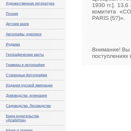
Художественная литература
1930 гг.]. 13
комитета «CO
Поэзия
PARIS (5?)».
Детские книги
Автографы, рукописи
Иудаика
Внимание! Вы
Географические карты
поступлениях 
Гравюры и литографии
Старинные фотографии
Издания русской эмиграции
Домоводство, кулинария
Садоводство. Лесоводство
Книги издательства
«Academia»
Наука и техника