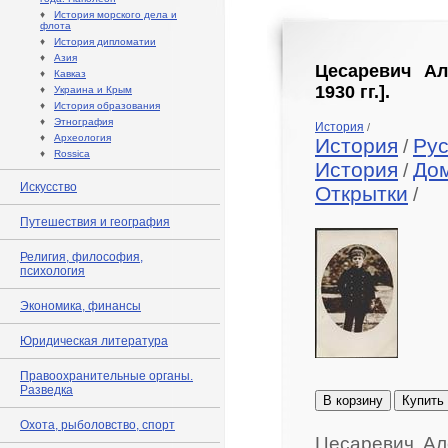
♦
История морского дела и
флота
♦
История дипломатии
♦
Азия
Цесаревич Ал
♦
Кавказ
1930 гг.].
♦
Украина и Крым
♦
История образования
♦
Этнография
История
/
♦
Археология
История
Рус
/
♦
Rossica
История
До
/
Искусство
Открытки
/
Путешествия и география
Религия, философия,
психология
Экономика, финансы
Юридическая литература
Правоохранительные органы.
Разведка
В корзину
Купить
Охота, рыболовство, спорт
Цесаревич Але