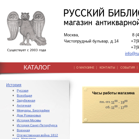
Москва,
8 (
Чистопрудный бульвар, д.14
+7(9
+7(9
info@ru
КАТАЛОГ
|
|
|
О МАГАЗИНЕ
КОНТАКТЫ
СОБЫТИЯ
История
♦
Русская
Часы работы магазина
♦
Всеобщая
♦
Зарубежная
00
00
пн.-пт.
11
- 19
♦
Античная
00
00
сб.
11
- 17
♦
Мемуары. Биографии
♦
Дом Романовых
♦
История Москвы
♦
История Санкт-Петербурга
♦
Военная
♦
Отечественная война 1812
года. Наполеон