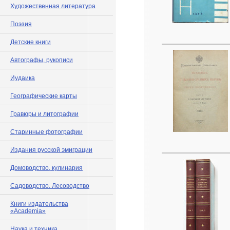
Художественная литература
Поэзия
Детские книги
Автографы, рукописи
Иудаика
Географические карты
Гравюры и литографии
Старинные фотографии
Издания русской эмиграции
Домоводство, кулинария
Садоводство. Лесоводство
Книги издательства
«Academia»
Наука и техника