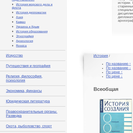
истории.
♦
История морского дела и
старин
флота
специ
♦
История дипломатии
дисципл
дипломати
♦
Азия
археограф
♦
Кавказ
♦
Украина и Крым
♦
История образования
♦
Этнография
♦
Археология
♦
Rossica
Искусство
История
/
По названию ↑
Путешествия и география
По названию ↓
По цене ↑
Религия, философия,
По цене ↓
психология
Всеобщая
Экономика, финансы
Юридическая литература
Правоохранительные органы.
Разведка
Охота, рыболовство, спорт