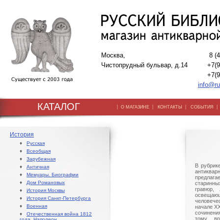
Москва,
8 (
Чистопрудный бульвар, д.14
+7(9
+7(9
info@ru
КАТАЛОГ
|
|
|
О МАГАЗИНЕ
КОНТАКТЫ
СОБЫТИЯ
История
♦
Русская
♦
Всеобщая
♦
Зарубежная
В рубрик
♦
Античная
антиквар
♦
Мемуары. Биографии
предлаг
♦
Дом Романовых
старинны
гравюр, 
♦
История Москвы
освещающ
♦
История Санкт-Петербурга
человече
♦
Военная
начале Х
сочинени
♦
Отечественная война 1812
тому вр
года. Наполеон