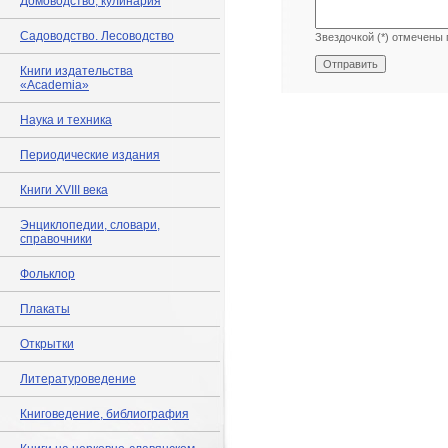
Домоводство, кулинария
Садоводство. Лесоводство
Звездочкой (*) отмечены 
Книги издательства
«Academia»
Наука и техника
Периодические издания
Книги XVIII века
Энциклопедии, словари,
справочники
Фольклор
Плакаты
Открытки
Литературоведение
Книговедение, библиография