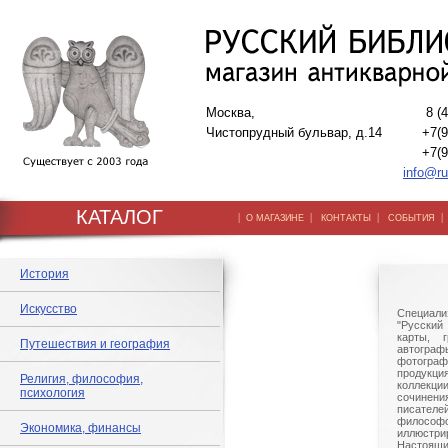
Москва,
8 (
Чистопрудный бульвар, д.14
+7(9
+7(9
info@ru
КАТАЛОГ
|
|
|
О МАГАЗИНЕ
КОНТАКТЫ
СОБЫТИЯ
История
Искусство
Специали
"Русский 
карты, г
Путешествия и география
автогр
фотографи
продукц
Религия, философия,
коллек
психология
сочине
писател
филосо
Экономика, финансы
иллюстри
Настоящи