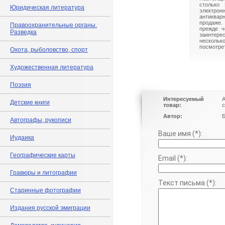
столько 
Юридическая литература
электрон
антиквар
продаже.
Правоохранительные органы.
прежде ч
Разведка
заинте
нескольк
посмотрет
Охота, рыболовство, спорт
Художественная литература
Поэзия
Интересуемый
А
Детские книги
товар:
с
Автор:
Б
Автографы, рукописи
Ваше имя (*):
Иудаика
Географические карты
Email (*):
Гравюры и литографии
Текст письма (*):
Старинные фотографии
Издания русской эмиграции