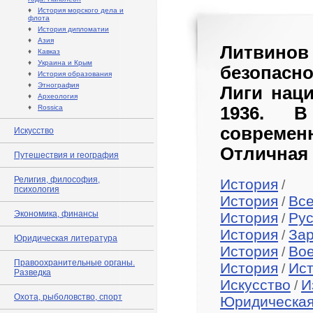
♦
История морского дела и
флота
♦
История дипломатии
♦
Азия
Литвино
♦
Кавказ
♦
Украина и Крым
безопасно
♦
История образования
♦
Этнография
Лиги наци
♦
Археология
♦
Rossica
1936. 
совреме
Искусство
Отличная 
Путешествия и география
Религия, философия,
История
/
психология
История
Вс
/
Экономика, финансы
История
Рус
/
История
За
/
Юридическая литература
История
Во
/
Правоохранительные органы.
История
Ист
/
Разведка
Искусство
И
/
Охота, рыболовство, спорт
Юридическая