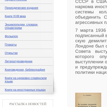
СССР в США (
наркома инос
Периодические издания
системы кол
Книги XVIII века
объединить 
агрессивных п
Энциклопедии, словари,
справочники
7 марта 1936
подписанный в
Фольклор
скую де­ми­ли
Плакаты
Лондоне был с
Совета выст
Открытки
которого оп
выступлении о
Литературоведение
и предупрежд
Книговедение, библиография
политики наци
Книги на церковно-славянском
языке
Книги на иностранных языках