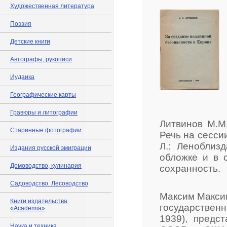
Художественная литература
Поэзия
Детские книги
Автографы, рукописи
Иудаика
Географические карты
Гравюры и литографии
Литвинов М.М
Старинные фотографии
Речь на сесси
Л.: Леноблизд
Издания русской эмиграции
обложке и в 
Домоводство, кулинария
сохранность.
Садоводство. Лесоводство
Максим Максим
Книги издательства
государственн
«Academia»
1939), предс
Наука и техника