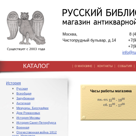
Москва,
8 (
Чистопрудный бульвар, д.14
+7(9
+7(9
info@ru
КАТАЛОГ
|
|
|
О МАГАЗИНЕ
КОНТАКТЫ
СОБЫТИЯ
История
♦
Русская
Часы работы магазина
♦
Всеобщая
♦
Зарубежная
00
00
пн.-пт.
11
- 19
♦
Античная
00
00
сб.
11
- 17
♦
Мемуары. Биографии
♦
Дом Романовых
♦
История Москвы
♦
История Санкт-Петербурга
♦
Военная
♦
Отечественная война 1812
года. Наполеон