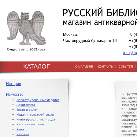
Москва,
8 (
Чистопрудный бульвар, д.14
+7(9
+7(9
info@ru
КАТАЛОГ
|
|
|
О МАГАЗИНЕ
КОНТАКТЫ
СОБЫТИЯ
История
В рубри
Искусство
выставл
♦
Иллюстрированные издания
вышедшие
♦
Архитектура
1950 год
и харак
♦
Театр и балет
госуда
♦
Издания советской эпохи
обществ
♦
Книги русского авангарда
архитек
показать,
♦
Каталоги выставок
влияла н
♦
Кино
книгах п
♦
Реклама
политиче