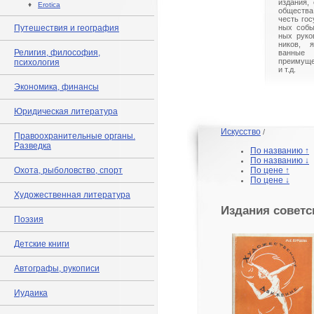
издания,
♦
Erotica
общества
честь гос
Путешествия и география
ных собы
ных руко
ников, 
Религия, философия,
ванные 
преимуще
психология
и т.д.
Экономика, финансы
Юридическая литература
Искусство
/
Правоохранительные органы.
Разведка
По названию ↑
По названию ↓
Охота, рыболовство, спорт
По цене ↑
По цене ↓
Художественная литература
Издания советс
Поэзия
Детские книги
Автографы, рукописи
Иудаика