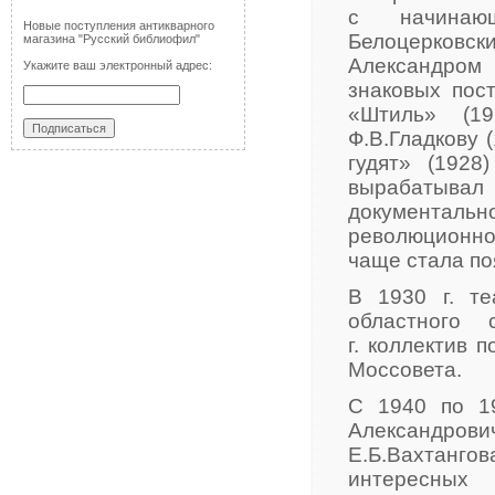
с начинаю
Новые поступления антикварного
Белоцерковск
магазина "Русский библиофил"
Александром
Укажите ваш электронный адрес:
знаковых пос
«Штиль» (19
Ф.В.Гладкову 
гудят» (1928
вырабатыва
документа
революционной
чаще стала по
В 1930 г. т
областного 
г. коллектив 
Моссовета.
С 1940 по 1
Александров
Е.Б.Вахтанг
интересных