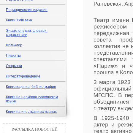
Раневская. Апр
Периодические издания
Театр имени 
Книги XVIII века
режиссеро
Энциклопедии, словари,
передвижная 
справочники
совета проф
Фольклор
коллектив не 
представле
Плакаты
спектаклями
«Париж» и «
Открытки
прошла в Кол
Литературоведение
3 марта 1923
Книговедение, библиография
официальный
МГСПС. В пер
Книги на церковно-славянском
объединился
языке
г. театру выд
Книги на иностранных языках
В 1925-1940 
актер и режи
театр активно