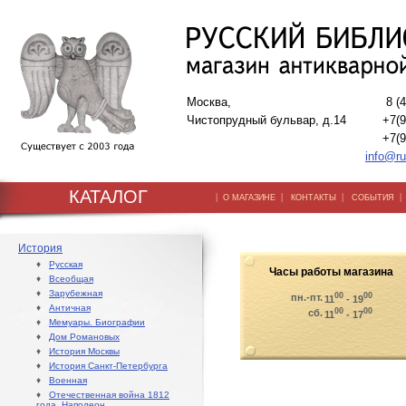
Москва,
8 (
Чистопрудный бульвар, д.14
+7(9
+7(9
info@ru
КАТАЛОГ
|
|
|
О МАГАЗИНЕ
КОНТАКТЫ
СОБЫТИЯ
История
♦
Русская
Часы работы магазина
♦
Всеобщая
♦
Зарубежная
00
00
пн.-пт.
11
- 19
♦
Античная
00
00
сб.
11
- 17
♦
Мемуары. Биографии
♦
Дом Романовых
♦
История Москвы
♦
История Санкт-Петербурга
♦
Военная
♦
Отечественная война 1812
года. Наполеон