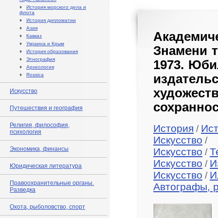
♦
История морского дела и
флота
♦
История дипломатии
♦
Азия
Академич
♦
Кавказ
♦
Украина и Крым
Знамени т
♦
История образования
♦
Этнография
1973. Юби
♦
Археология
♦
Rossica
издатель
художе
Искусство
сохраннос
Путешествия и география
Религия, философия,
История
Ис
/
психология
Искусство
/
Экономика, финансы
Искусство
Т
/
Искусство
И
/
Юридическая литература
Искусство
И
/
Правоохранительные органы.
Автографы, 
Разведка
Охота, рыболовство, спорт