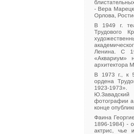
блистательных
- Вера Марецк
Орлова, Рости
В 1949 г. т
Трудового К
художестве
академическо
Ленина. С 1
«Аквариум» 
архитектора 
В 1973 г., к
ордена Трудо
1923-1973».
Ю.Завадски
фотографии ак
конце опублико
Фаина Георгие
1896-1984) - 
актрис, чье 