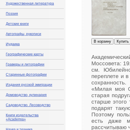
Художественная литература
Поэзия
Детские книги
Автографы, рукописи
В корзину
Купить
Иудаика
Географические карты
Академический
Моссовета: 192
Гравюры и литографии
см. Юбилейно
Старинные фотографии
переплете и 
сохранность
Издания русской эмиграции
«Милая моя О
старая подруг
Домоводство, кулинария
старше этого 
Садоводство. Лесоводство
подарят такую
Поэтому поль
Книги издательства
«Academia»
есть даже м
рассчитываю ч
Наука и техника