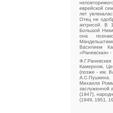
неповторимого
еврейской сем
лет увлекала
Отец не одоб
актрисой. В 
Большой Никит
она позна
Мандельштам
Василием Ка
«Раневская» -
Ф.Г.Раневская
Камерном, Це
(позже - им. 
А.С.Пушкина.
Михаила Ромм
заслуженной 
(1947), народ
(1949, 1951, 