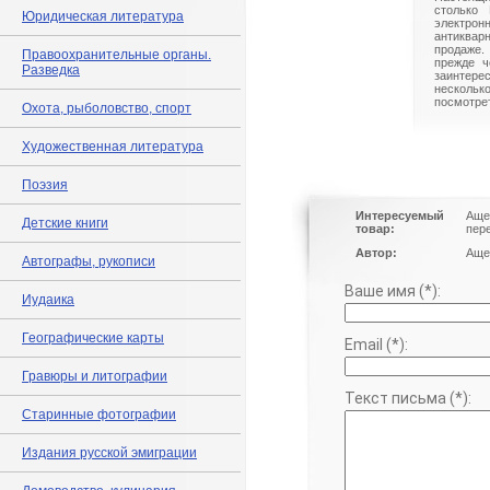
столько 
Юридическая литература
электрон
антиквар
продаже.
Правоохранительные органы.
прежде ч
Разведка
заинте
нескольк
посмотрет
Охота, рыболовство, спорт
Художественная литература
Поэзия
Интересуемый
Аще
Детские книги
товар:
пер
Автор:
Аще
Автографы, рукописи
Ваше имя (*):
Иудаика
Географические карты
Email (*):
Гравюры и литографии
Текст письма (*):
Старинные фотографии
Издания русской эмиграции