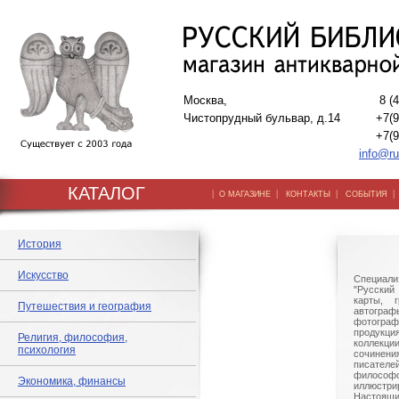
Москва,
8 (
Чистопрудный бульвар, д.14
+7(9
+7(9
info@ru
КАТАЛОГ
|
|
|
О МАГАЗИНЕ
КОНТАКТЫ
СОБЫТИЯ
История
Искусство
Специали
"Русский 
карты, г
Путешествия и география
автогр
фотографи
продукц
Религия, философия,
коллек
психология
сочине
писател
филосо
Экономика, финансы
иллюстри
Настоящи