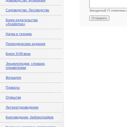
Домоводство, кулинария
Садоводство. Лесоводство
Звездочкой (*) отмечены 
Книги издательства
«Academia»
Наука и техника
Периодические издания
Книги XVIII века
Энциклопедии, словари,
справочники
Фольклор
Плакаты
Открытки
Литературоведение
Книговедение, библиография