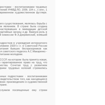
дростками - воспитанниками трудовых
оний УНКВД ЛО, 1936. 104 с., с илл.; 1
современном художественном футляре.
его существования, являлась борьба с
ым явлением. В стране была создана
частвовавших в ликвидации детской
партийные органы и др. Важную роль в
й комиссии Ф.Э.Дзержинский, взявший
одростков в учреждения интернатного
ловине 1920-х г.г. в Советской России
питания бывших беспризорников как
 советского педагога А.С.Макаренко -
спитании молодежи.
СССР, на котором была принята новая,
 гарантированное право на труд, что
чества. Сочетая труд с развитием
удники трудовых колоний стремились
анных подростками - воспитанниками
свидетельством того, как находящиеся
 своих произведениях в художественной
тране.
ослужили посвященные ему строки