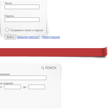
Логин
Пароль
Сохранить логин и пароль
Забыли пароль?
Регистрация
|
азвание:
од издания:
т:
до: