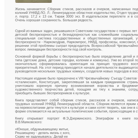
Жизнь начинается: Сборник стихов, рассказов и очерков, написанных по
колоний УНКВД ЛО. Л.: Ленинградское областное издательство, Отдел трудкол
л. портр. 17,2 х 13 см. Тираж 3000 экз. В издательском переплете и в 
Очень хорошая сохранность. Большая редкость.
Одной из важных задач, решавшихся Советским государством с первых лет 
детской беспризорностью и безнадзорностью как сложнейшим социальн
специальная система государственных и общественных организаций, у
беспризорности - Наркомздрав, Наркомпрос, НКВД, профсоюзы, комсомол, 
решении этой проблемы сыграл председатель Всероссийской Чрезвычайно
вопрос ликвидации беспризорности под свой контроль.
Основной формой борьбы с беспризорностью было определение детей и п
типа (детские дома, детские городки, колонии и коммуны). Уже во второй по
окончательно сформировалась ориентация на принцип трудового вос
приоритетный. На этот период приходится начало деятельности выдающегося
руководителя нескольких трудовых коммун, создателя новых подходов в во
Настоящее издание было приурочено к VIII Чрезвычайному Съезду Советов 
«сталинская», Конституция, закреплявшая за каждым гражданином страны
уничтожало коренную причину возникновения воровства и бродяжни
художественного творчества детей, поощряя их тягу к знаниям, сотр
приобщить бывших беспризорников к культуре.
Книга представляет собой сборник стихов, рассказов и очерков, напис
трудовых колоний УНКВД Ленинградской области. Сборник является ярким 
на перевоспитании дети тянутся к культуре и сами хотят творить, как они в
форме откликаются на актуальные политические события, происходящие в с
Книгу открывает портрет Ф.Э.Дзержинского. Эпиграфом к книге п
В.В.Маяковского:
«Юноше, обдумывающему житье,
Решающему - делать жизнь с кого,
Скажу не задумываясь: Делай ее