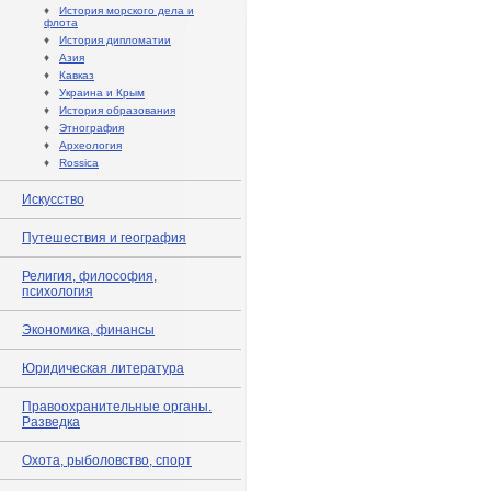
♦
История морского дела и
флота
♦
История дипломатии
♦
Азия
♦
Кавказ
♦
Украина и Крым
♦
История образования
♦
Этнография
♦
Археология
♦
Rossica
Искусство
Путешествия и география
Религия, философия,
психология
Экономика, финансы
Юридическая литература
Правоохранительные органы.
Разведка
Охота, рыболовство, спорт