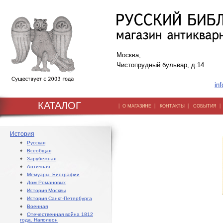
Москва,
Чистопрудный бульвар, д.14
inf
КАТАЛОГ
|
|
|
О МАГАЗИНЕ
КОНТАКТЫ
СОБЫТИЯ
История
♦
Русская
♦
Всеобщая
♦
Зарубежная
♦
Античная
♦
Мемуары. Биографии
♦
Дом Романовых
♦
История Москвы
♦
История Санкт-Петербурга
♦
Военная
♦
Отечественная война 1812
года. Наполеон