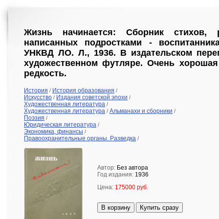
Жизнь начинается: Сборник стихов, 
написанных подростками - воспитанник
УНКВД ЛО. Л., 1936. В издательском пер
художественном футляре. Очень хорошая
редкость.
История
История образования
/
/
Искусство
Издания советской эпохи
/
/
Художественная литература
/
Художественная литература
Альманахи и сборники
/
/
Поэзия
/
Юридическая литература
/
Экономика, финансы
/
Правоохранительные органы. Разведка
/
Автор:
Без автора
Год издания:
1936
Цена:
175000 руб.
В корзину
Купить сразу