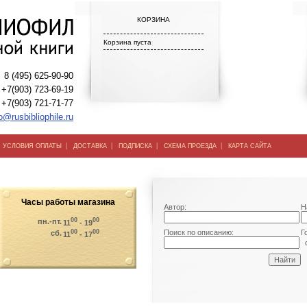
КОРЗИНА
Корзина пуста
8 (495) 625-90-90
+7(903) 723-69-19
+7(903) 721-71-77
o@rusbibliophile.ru
|
|
|
|
|
УСЛОВИЯ ОПЛАТЫ
ДОСТАВКА
ПОДПИСКА
СХЕМА ПРОЕЗДА
КАРТА САЙТА
Часы работы магазина
Автор:
Н
00
00
пн.-пт.
11
- 19
00
00
Поиск по описанию:
Г
сб.
11
- 17
о