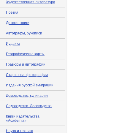
Художественная литература
Поэзия
Детские книги
Автографы, рукописи
Иудаика
Географические карты
Гравюры и литографии
Старинные фотографии
Издания русской эмиграции
Домоводство, кулинария
Садоводство. Лесоводство
Книги издательства
«Academia»
Наука и техника