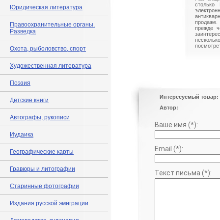
столько 
Юридическая литература
электрон
антиквар
продаже.
Правоохранительные органы.
прежде ч
Разведка
заинте
нескольк
посмотрет
Охота, рыболовство, спорт
Художественная литература
Поэзия
Интересуемый товар:
Детские книги
Автор:
Автографы, рукописи
Ваше имя (*):
Иудаика
Email (*):
Географические карты
Гравюры и литографии
Текст письма (*):
Старинные фотографии
Издания русской эмиграции