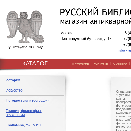
Москва,
8 (
Чистопрудный бульвар, д.14
+7(9
+7(9
info@ru
КАТАЛОГ
|
|
|
О МАГАЗИНЕ
КОНТАКТЫ
СОБЫТИЯ
История
Искусство
Специали
"Русский 
карты, г
Путешествия и география
автогр
фотографи
продукц
Религия, философия,
коллек
психология
сочине
писател
филосо
Экономика, финансы
иллюстри
Настоящи