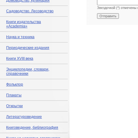
Домоводство, кулинария
Звездочкой (*) отмечены 
Садоводство. Лесоводство
Книги издательства
«Academia»
Наука и техника
Периодические издания
Книги XVIII века
Энциклопедии, словари,
справочники
Фольклор
Плакаты
Открытки
Литературоведение
Книговедение, библиография