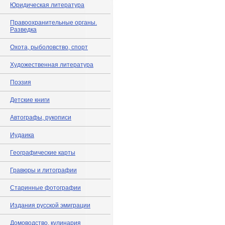
Юридическая литература
Правоохранительные органы.
Разведка
Охота, рыболовство, спорт
Художественная литература
Поэзия
Детские книги
Автографы, рукописи
Иудаика
Географические карты
Гравюры и литографии
Старинные фотографии
Издания русской эмиграции
Домоводство, кулинария