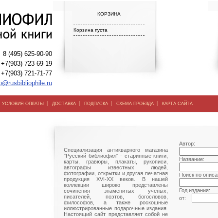
КОРЗИНА
Корзина пуста
8 (495) 625-90-90
+7(903) 723-69-19
+7(903) 721-71-77
o@rusbibliophile.ru
|
|
|
|
|
УСЛОВИЯ ОПЛАТЫ
ДОСТАВКА
ПОДПИСКА
СХЕМА ПРОЕЗДА
КАРТА САЙТА
Автор:
Специализация антикварного магазина
"Русский библиофил" - старинные книги,
Название:
карты, гравюры, плакаты, рукописи,
автографы известных людей,
фотографии, открытки и другая печатная
Поиск по описа
продукция XVI-XX веков. В нашей
коллекции широко представлены
Год издания:
сочинения знаменитых ученых,
писателей, поэтов, богословов,
от:
философов, а также роскошные
иллюстрированные подарочные издания.
Настоящий сайт представляет собой не