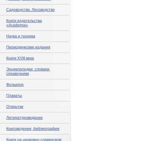
Садоводство. Лесоводство
Книги издательства
«Academia»
Наука и техника
Периодические издания
Книги XVIII века
Энциклопедии, словари,
справочники
Фольклор
Плакаты
Открытки
Литературоведение
Книговедение, библиография
Книги на церковно-славянском