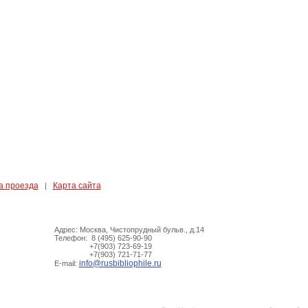
а проезда
Карта сайта
|
Адрес: Москва, Чистопрудный бульв., д.14
Телефон: 8 (495) 625-90-90
+7(903) 723-69-19
+7(903) 721-71-77
info@rusbibliophile.ru
E-mail: