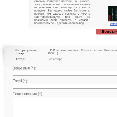
столько Интернет-магазин, а, скорее,
электронный иллюстрированный каталог
антикварных книг, имеющихся у нас в
продаже. На нашем сайте Вы можете,
прежде чем сделать покупку, отложить
заинтересовавшую Вас книгу на
несколько дней, приехать в магазин,
посмотреть ее и сделать свой выбор.
смот
Всего кни
Интересуемый
Е.И.В. великие княжны – Ольга и Татьяна Николаев
товар:
1930 гг.].
Автор:
Без автора
Ваше имя (*):
Email (*):
Текст письма (*):