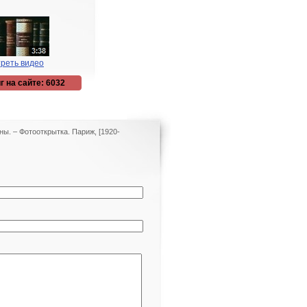
реть видео
г на сайте: 6032
ны. – Фотооткрытка. Париж, [1920-