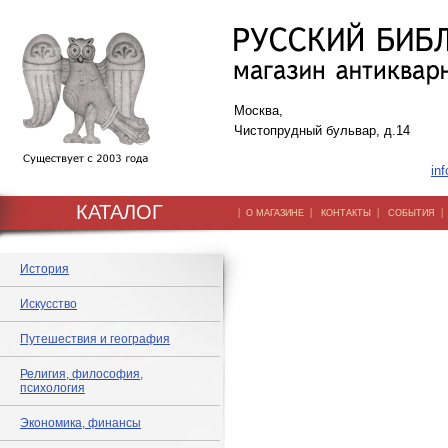
Москва,
Чистопрудный бульвар, д.14
inf
КАТАЛОГ
|
|
|
О МАГАЗИНЕ
КОНТАКТЫ
СОБЫТИЯ
История
Искусство
Путешествия и география
Религия, философия,
психология
Экономика, финансы