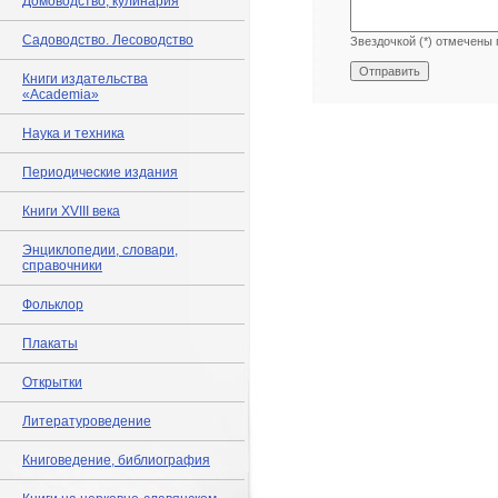
Домоводство, кулинария
Садоводство. Лесоводство
Звездочкой (*) отмечены 
Книги издательства
«Academia»
Наука и техника
Периодические издания
Книги XVIII века
Энциклопедии, словари,
справочники
Фольклор
Плакаты
Открытки
Литературоведение
Книговедение, библиография