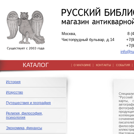
Москва,
8 (
Чистопрудный бульвар, д.14
+7(9
+7(9
info@ru
КАТАЛОГ
|
|
|
О МАГАЗИНЕ
КОНТАКТЫ
СОБЫТИЯ
История
Искусство
Специали
"Русский 
карты, г
Путешествия и география
автогр
фотографи
продукц
Религия, философия,
коллек
психология
сочине
писател
филосо
Экономика, финансы
иллюстри
Настоящи