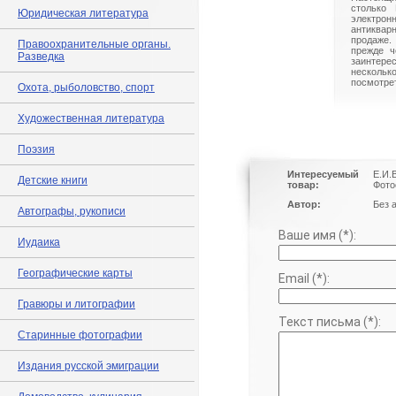
столько 
Юридическая литература
электрон
антиквар
продаже.
Правоохранительные органы.
прежде ч
Разведка
заинте
нескольк
посмотрет
Охота, рыболовство, спорт
Художественная литература
Поэзия
Интересуемый
Е.И.
Детские книги
товар:
Фотоо
Автор:
Без 
Автографы, рукописи
Ваше имя (*):
Иудаика
Географические карты
Email (*):
Гравюры и литографии
Текст письма (*):
Старинные фотографии
Издания русской эмиграции