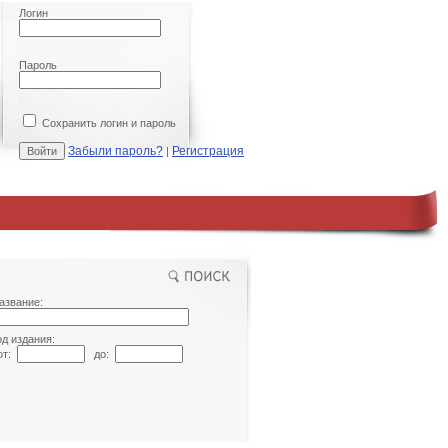
Логин
Пароль
Сохранить логин и пароль
Забыли пароль?
Регистрация
|
азвание:
од издания:
т:
до: