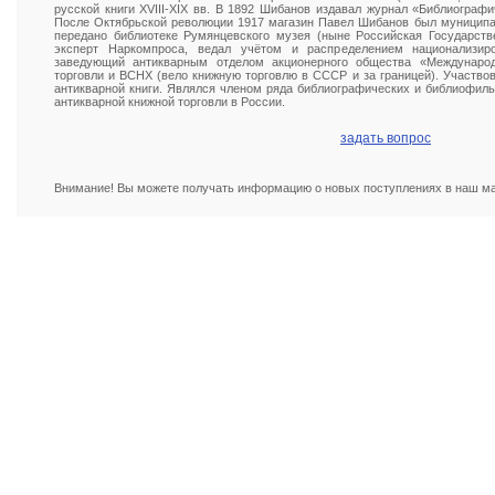
русской книги XVIII-XIX вв. В 1892 Шибанов издавал журнал «Библиограф
После Октябрьской революции 1917 магазин Павел Шибанов был муниципал
передано библиотеке Румянцевского музея (ныне Российская Государств
эксперт Наркомпроса, ведал учётом и распределением национализир
заведующий антикварным отделом акционерного общества «Междунаро
торговли и ВСНХ (вело книжную торговлю в СССР и за границей). Участвов
антикварной книги. Являлся членом ряда библиографических и библиофиль
антикварной книжной торговли в России.
задать вопрос
Внимание! Вы можете получать информацию о новых поступлениях в наш маг