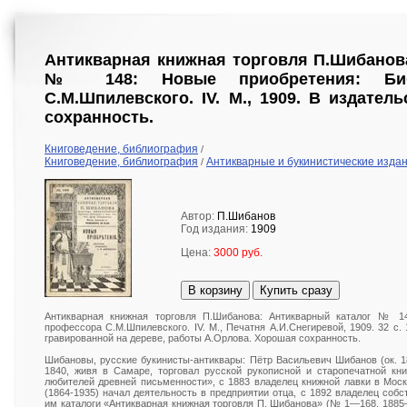
Антикварная книжная торговля П.Шибанов
№ 148: Новые приобретения: Библ
С.М.Шпилевского. IV. М., 1909. В издател
сохранность.
Книговедение, библиография
/
Книговедение, библиография
Антикварные и букинистические изда
/
Автор:
П.Шибанов
Год издания:
1909
Цена:
3000 руб.
В корзину
Купить сразу
Антикварная книжная торговля П.Шибанова: Антикварный каталог № 14
профессора С.М.Шпилевского. IV. М., Печатня А.И.Снегиревой, 1909. 32 с. 
гравированной на дереве, работы А.Орлова. Хорошая сохранность.
Шибановы, русские букинисты-антиквары: Пётр Васильевич Шибанов (ок. 18
1840, живя в Самаре, торговал русской рукописной и старопечатной кн
любителей древней письменности», с 1883 владелец книжной лавки в Мос
(1864-1935) начал деятельность в предприятии отца, с 1892 владелец собс
им каталоги «Антикварная книжная торговля П. Шибанова» (№ 1—168, 1885