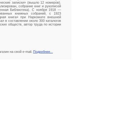
ические записки» (вышло 12 номеров).
изирован, собрание книг и рукописей
енная Библиотека). С ноября 1918 —
ованных книжных собраний, с 1923
дная книга» при Наркомате внешней
ал в составлении около 300 каталогов
ских обществ, автор труда по истории
азин на свой e-mail.
Подробнее...