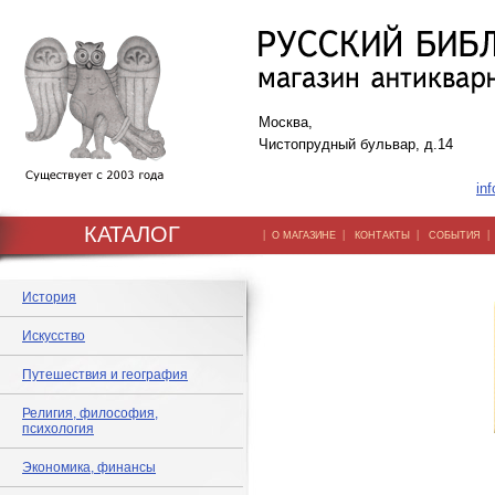
Москва,
Чистопрудный бульвар, д.14
inf
КАТАЛОГ
|
|
|
О МАГАЗИНЕ
КОНТАКТЫ
СОБЫТИЯ
История
Искусство
Путешествия и география
Религия, философия,
психология
Экономика, финансы