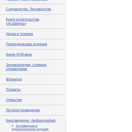
Садоводство. Лесоводство
Книги издательства
«Academia»
Наука и техника
Периодические издания
Книги XVIII века
Энциклопедии, словари,
справочники
Фольклор
Плакаты
Открытки
Литературоведение
Книговедение, библиография
♦
Антикварные и
букинистические издания