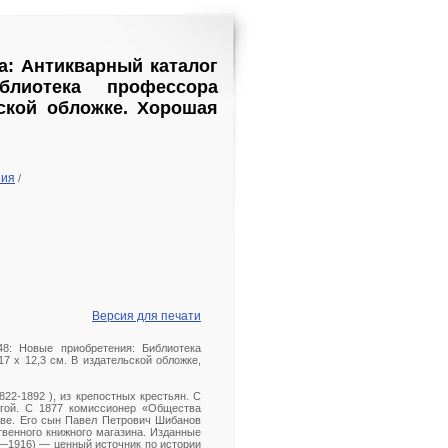
а: Антикварный каталог
иотека профессора
ьской обложке. Хорошая
ния
/
Версия для печати
8: Новые приобретения: Библиотека
17 х 12,3 см. В издательской обложке,
22-1892 ), из крепостных крестьян. С
игой. С 1877 комиссионер «Общества
кве. Его сын Павел Петрович Шибанов
твенного книжного магазина. Изданные
—1916) — ценный источник по истории