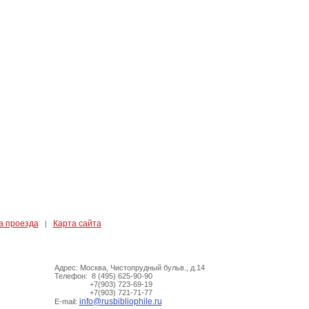
а проезда
Карта сайта
|
Адрес: Москва, Чистопрудный бульв., д.14
Телефон: 8 (495) 625-90-90
+7(903) 723-69-19
+7(903) 721-71-77
info@rusbibliophile.ru
E-mail: