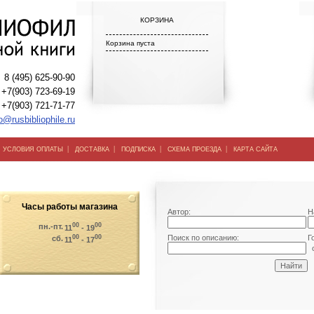
КОРЗИНА
Корзина пуста
8 (495) 625-90-90
+7(903) 723-69-19
+7(903) 721-71-77
o@rusbibliophile.ru
|
|
|
|
|
УСЛОВИЯ ОПЛАТЫ
ДОСТАВКА
ПОДПИСКА
СХЕМА ПРОЕЗДА
КАРТА САЙТА
Часы работы магазина
Автор:
Н
00
00
пн.-пт.
11
- 19
00
00
Поиск по описанию:
Г
сб.
11
- 17
о