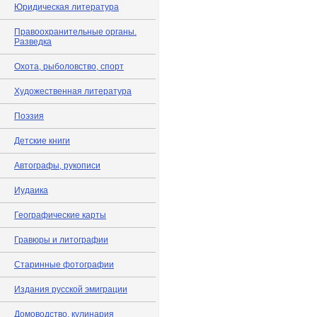
Юридическая литература
Правоохранительные органы.
Разведка
Охота, рыболовство, спорт
Художественная литература
Поэзия
Детские книги
Автографы, рукописи
Иудаика
Географические карты
Гравюры и литографии
Старинные фотографии
Издания русской эмиграции
Домоводство, кулинария