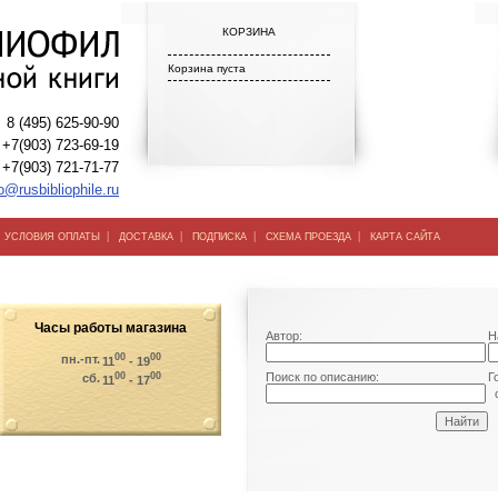
КОРЗИНА
Корзина пуста
8 (495) 625-90-90
+7(903) 723-69-19
+7(903) 721-71-77
o@rusbibliophile.ru
|
|
|
|
|
УСЛОВИЯ ОПЛАТЫ
ДОСТАВКА
ПОДПИСКА
СХЕМА ПРОЕЗДА
КАРТА САЙТА
Часы работы магазина
Автор:
Н
00
00
пн.-пт.
11
- 19
00
00
Поиск по описанию:
Г
сб.
11
- 17
о