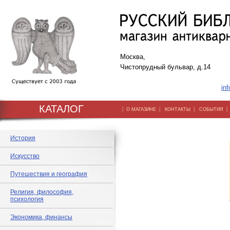
Москва,
Чистопрудный бульвар, д.14
inf
КАТАЛОГ
|
|
|
О МАГАЗИНЕ
КОНТАКТЫ
СОБЫТИЯ
История
Искусство
Путешествия и география
Религия, философия,
психология
Экономика, финансы