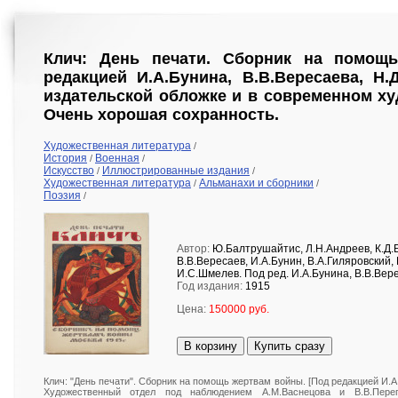
Клич: День печати. Сборник на помощ
редакцией И.А.Бунина, В.В.Вересаева, Н.Д
издательской обложке и в современном х
Очень хорошая сохранность.
Художественная литература
/
История
Военная
/
/
Искусство
Иллюстрированные издания
/
/
Художественная литература
Альманахи и сборники
/
/
Поэзия
/
Автор:
Ю.Балтрушайтис, Л.Н.Андреев, К.Д.Б
В.В.Вересаев, И.А.Бунин, В.А.Гиляровский,
И.С.Шмелев. Под ред. И.А.Бунина, В.В.Вер
Год издания:
1915
Цена:
150000 руб.
В корзину
Купить сразу
Клич: "День печати". Сборник на помощь жертвам войны. [Под редакцией И.А
Художественный отдел под наблюдением А.М.Васнецова и В.В.Перепл