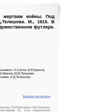
ь жертвам войны. Под
.Телешова. М., 1915. В
удожественном футляре.
альмонт, А.А.Блок, В.Я.Брюсов,
 В.Иванов, М.М.Пришвин,
есаева, Н.Д.Телешова.
Версия для печати
.Бунина, В.В.Вересаева, Н.Д.Телешова.
етчикова]. М., [т-во скоропечатни