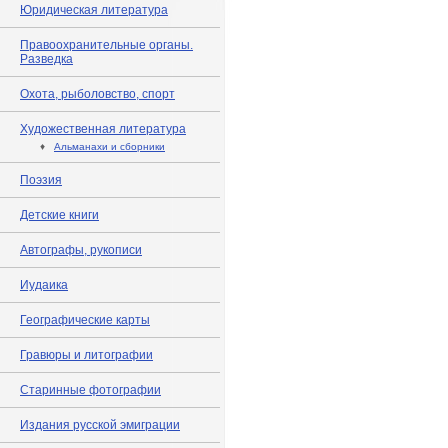
Юридическая литература
Правоохранительные органы.
Разведка
Охота, рыболовство, спорт
Художественная литература
♦
Альманахи и сборники
Поэзия
Детские книги
Автографы, рукописи
Иудаика
Географические карты
Гравюры и литографии
Старинные фотографии
Издания русской эмиграции