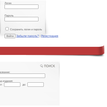
Логин
Пароль
Сохранить логин и пароль
Забыли пароль?
Регистрация
|
азвание:
од издания:
т:
до: