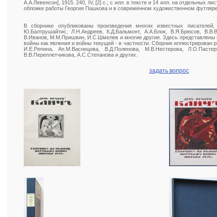
А.А.Левенсон], 1915. 240, IV, [2] с.; с илл. в тексте и 14 илл. на отдельных 
обложке работы Георгия Пашкова и в современном художественном футляре
В сборнике опубликованы произведения многих известных писателей,
Ю.Балтрушайтис, Л.Н.Андреев, К.Д.Бальмонт, А.А.Блок, В.Я.Брюсов, В.В.В
В.Иванов, М.М.Пришвин, И.С.Шмелев и многие другие. Здесь представлены 
войны как явления и войны текущей - в частности. Сборник иллюстрирован 
И.Е.Репина, Ап.М.Васнецова, В.Д.Поленова, М.В.Нестерова, Л.О.Пастер
В.В.Переплетчикова, А.С.Степанова и других.
задать вопрос