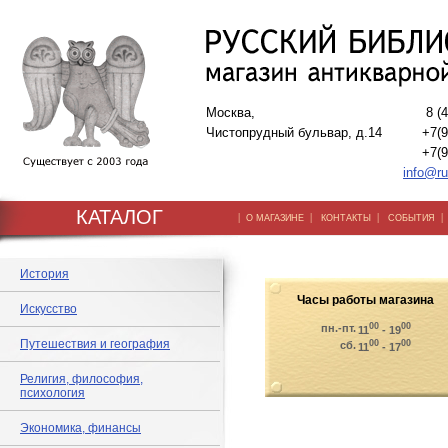
Москва,
8 (
Чистопрудный бульвар, д.14
+7(9
+7(9
info@ru
КАТАЛОГ
|
|
|
О МАГАЗИНЕ
КОНТАКТЫ
СОБЫТИЯ
История
Часы работы магазина
Искусство
00
00
пн.-пт.
11
- 19
Путешествия и география
00
00
сб.
11
- 17
Религия, философия,
психология
Экономика, финансы