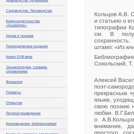
Домоводство, кулинария
Садоводство. Лесоводство
Кольцов А.В. 
и статьею о е
Книги издательства
«Academia»
типографии Кат
см. В полу
Наука и техника
сохранность.
штамп: «Из кни
Периодические издания
Библиографи
Книги XVIII века
Сокольский, Т. 
Энциклопедии, словари,
справочники
Алексей Васил
Фольклор
поэт-самородо
прекрасным ч
Плакаты
языке, уходящ
Открытки
свою поэзию н
любви. В.Г.Бе
Литературоведение
о А.В.Кольцо
Книговедение, библиография
внимание, д
простого со