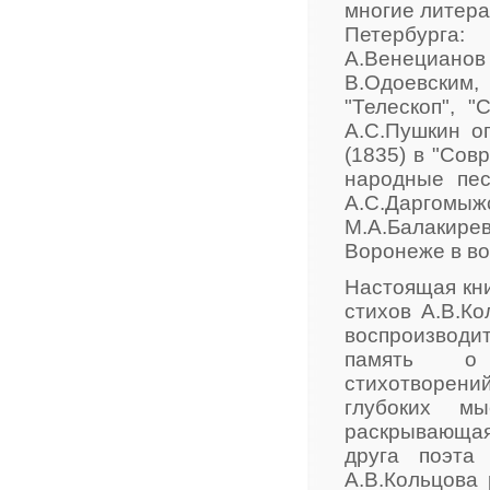
многие литера
Петербурга:
А.Венецианов
В.Одоевским,
"Телескоп", "
А.С.Пушкин о
(1835) в "Сов
народные пес
А.С.Даргомыж
М.А.Балакире
Воронеже в во
Настоящая кни
стихов А.В.Ко
воспроизводит
память 
стихотворений
глубоких мы
раскрывающая 
друга поэта
А.В.Кольцова