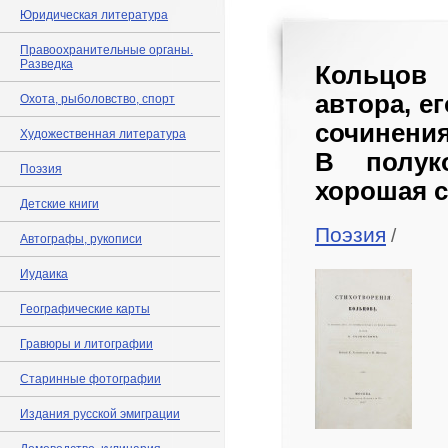
Юридическая литература
Правоохранительные органы.
Разведка
Кольцов 
автора, е
Охота, рыболовство, спорт
сочинения
Художественная литература
В полук
Поэзия
хорошая с
Детские книги
Поэзия
/
Автографы, рукописи
Иудаика
Географические карты
Гравюры и литографии
Старинные фотографии
Издания русской эмиграции