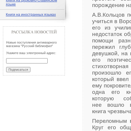
Книги на церковно-славянском
порождение на
языке
А.В.Кольцов 
Книги на иностранных языках
учиться в Вор
его из учил
недостаток об
помощи разн
Новые поступления антикварного
пережил глу
магазина "Русский библиофил"
девушкой, на 
Укажите ваш электронный адрес:
его поэтиче
стихотворная
произошло ег
который ввел
ему покровите
одна его кн
которую со
нее вошло в
книга чрезвыч
Переломным в
Круг его общ