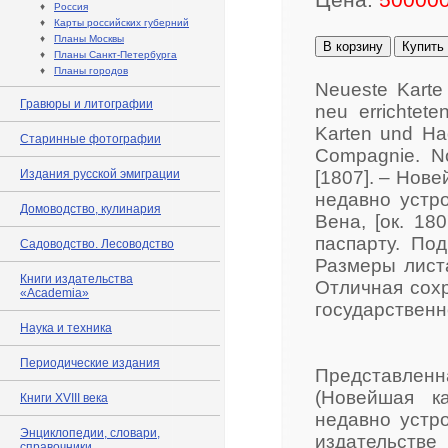
♦
Россия
♦
Карты российских губерний
♦
Планы Москвы
В корзину
Купить
♦
Планы Санкт-Петербурга
♦
Планы городов
Neueste Karte 
Гравюры и литографии
neu errichtete
Karten und Ha
Старинные фотографии
Compagnie. Nou
Издания русской эмиграции
[1807]. – Нов
недавно устр
Домоводство, кулинария
Вена, [ок. 18
паспарту. По
Садоводство. Лесоводство
Размеры листа
Книги издательства
Отличная сохр
«Academia»
государственн
Наука и техника
Периодические издания
Представленна
(Новейшая к
Книги XVIII века
недавно устр
Энциклопедии, словари,
издательстве
справочники