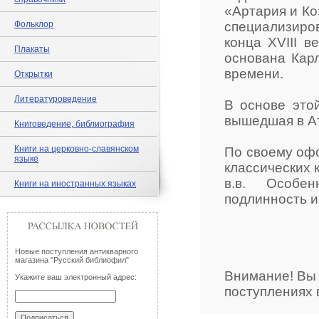
«Артария и Ко
Фольклор
специализиро
конца XVIII 
Плакаты
основана Карл
времени.
Открытки
Литературоведение
В основе этой
вышедшая в Ат
Книговедение, библиография
Книги на церковно-славянском
По своему офо
языке
классических 
в.в. Особе
Книги на иностранных языках
подлинность и
Новые поступления антикварного
магазина "Русский библиофил"
Внимание! Вы
Укажите ваш электронный адрес:
поступлениях 