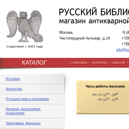
Москва,
8 (
Чистопрудный бульвар, д.14
+7(9
+7(9
info@ru
КАТАЛОГ
|
|
|
О МАГАЗИНЕ
КОНТАКТЫ
СОБЫТИЯ
История
Часы работы магазина
Искусство
00
00
пн.-пт.
11
- 19
Путешествия и география
00
00
сб.
11
- 17
Религия, философия,
психология
Экономика, финансы