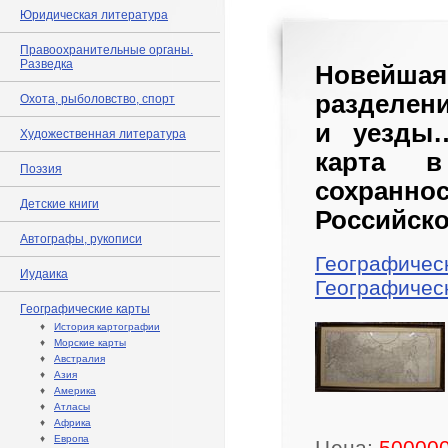
Юридическая литература
Правоохранительные органы.
Разведка
Новейша
разделени
Охота, рыболовство, спорт
и уезды…
Художественная литература
карта в
Поэзия
сохранно
Детские книги
Российско
Автографы, рукописи
Географичес
Иудаика
Географичес
Географические карты
♦
История картографии
♦
Морские карты
♦
Австралия
♦
Азия
♦
Америка
♦
Атласы
♦
Африка
♦
Европа
Цена:
500000