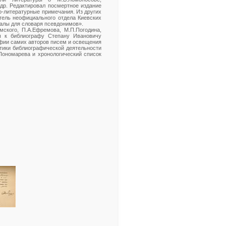
 др. Редактировал посмертное издание
о-литературные примечания. Из других
тель неофициального отдела Киевских
иалы для словаря псевдонимов».
мского, П.А.Ефремова, М.П.Погодина,
ы к библиографу Степану Ивановичу
афии самих авторов писем и освещения
стики библиографической деятельности
Пономарева и хронологический список