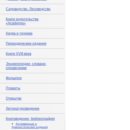
Садоводство. Лесоводство
Книги издательства
«Academia»
Наука и техника
Периодические издания
Книги XVIII века
Энциклопедии, словари,
справочники
Фольклор
Плакаты
Открытки
Литературоведение
Книговедение, библиография
♦
Антикварные и
букинистические издания