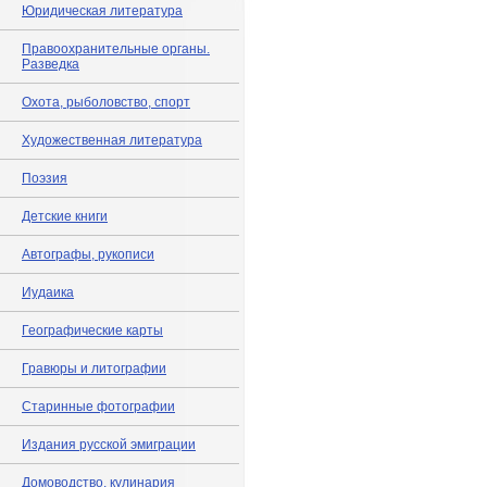
Юридическая литература
Правоохранительные органы.
Разведка
Охота, рыболовство, спорт
Художественная литература
Поэзия
Детские книги
Автографы, рукописи
Иудаика
Географические карты
Гравюры и литографии
Старинные фотографии
Издания русской эмиграции
Домоводство, кулинария