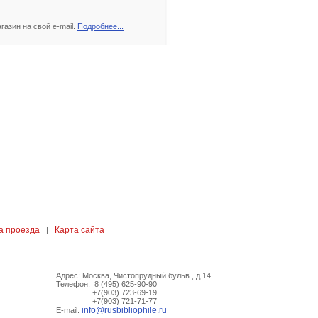
азин на свой e-mail.
Подробнее...
а проезда
Карта сайта
|
Адрес: Москва, Чистопрудный бульв., д.14
Телефон: 8 (495) 625-90-90
+7(903) 723-69-19
+7(903) 721-71-77
info@rusbibliophile.ru
E-mail: