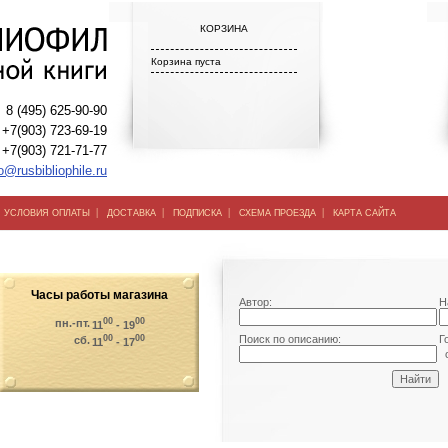
КОРЗИНА
Корзина пуста
8 (495) 625-90-90
+7(903) 723-69-19
+7(903) 721-71-77
o@rusbibliophile.ru
|
|
|
|
|
УСЛОВИЯ ОПЛАТЫ
ДОСТАВКА
ПОДПИСКА
СХЕМА ПРОЕЗДА
КАРТА САЙТА
Часы работы магазина
Автор:
Н
00
00
пн.-пт.
11
- 19
00
00
Поиск по описанию:
Г
сб.
11
- 17
о