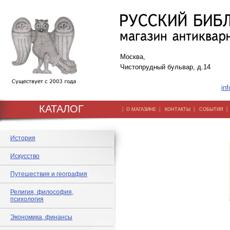
Москва,
Чистопрудный бульвар, д.14
inf
КАТАЛОГ
|
|
|
О МАГАЗИНЕ
КОНТАКТЫ
СОБЫТИЯ
История
Искусство
Путешествия и география
Религия, философия,
психология
Экономика, финансы