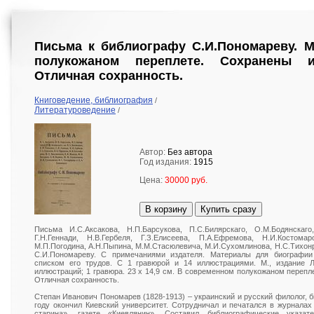
Письма к библиографу С.И.Пономареву. М
полукожаном переплете. Сохранены и
Отличная сохранность.
Книговедение, библиография
/
Литературоведение
/
Автор:
Без автора
Год издания:
1915
Цена:
30000 руб.
В корзину
Купить сразу
Письма И.С.Аксакова, Н.П.Барсукова, П.С.Билярскаго, О.М.Бодянскаго,
Г.Н.Геннади, Н.В.Гербеля, Г.З.Елисеева, П.А.Ефремова, Н.И.Костома
М.П.Погодина, А.Н.Пыпина, М.М.Стасюлевича, М.И.Сухомлинова, Н.С.Тихонр
С.И.Пономареву. С примечаниями издателя. Материалы для биографии
списком его трудов. С 1 гравюрой и 14 иллюстрациями. М., издание Л.Э.
иллюстраций; 1 гравюра. 23 х 14,9 см. В современном полукожаном перепл
Отличная сохранность.
Степан Иванович Пономарев (1828-1913) – украинский и русский филолог, б
году окончил Киевский университет. Сотрудничал и печатался в журналах
старина», газете «Киевлянин». Составил библиографические указат