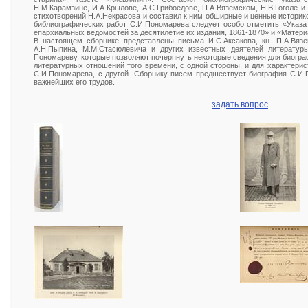
Н.М.Карамзине, И.А.Крылове, А.С.Грибоедове, П.А.Вяземском, Н.В.Гоголе и
стихотворений Н.А.Некрасова и составил к ним обширные и ценные историк
библиографических работ С.И.Пономарева следует особо отметить «Указа
епархиальных ведомостей за десятилетие их издания, 1861-1870» и «Матер
В настоящем сборнике представлены письма И.С.Аксакова, кн. П.А.Вязе
А.Н.Пыпина, М.М.Стасюлевича и других известных деятелей литератур
Пономареву, которые позволяют почерпнуть некоторые сведения для биогр
литературных отношений того времени, с одной стороны, и для характери
С.И.Пономарева, с другой. Сборнику писем предшествует биография С.И.
важнейших его трудов.
задать вопрос