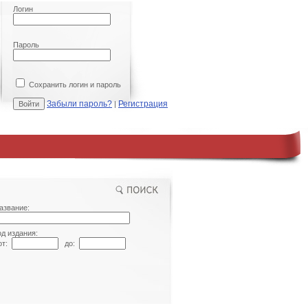
Логин
Пароль
Сохранить логин и пароль
Забыли пароль?
Регистрация
|
азвание:
од издания:
т:
до: