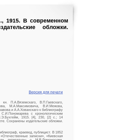
., 1915. В современном
здательские обложки.
Версия для печати
 кн. П.А.Вяземскаго, В.П.Гаевскаго,
рова, М.А.Максимовича, В.И.Межова,
авова и А.А.Хованскаго к библиографу
 С.И.Пономарева с хронологическим
Бухгейм, 1915. [4], 230, [2] с.; 14
ете. Сохранены издательские обложки.
иблиограф, краевед, публицист. В 1852
 «Отечественные записки», «Киевская
ели литературы о М.В.Ломоносове,