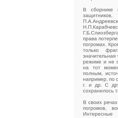
В сборнике 
защитников
П.А.Андрее
Н.П.Карабч
Г.Б.Слиозберг
права потерпе
погромах. Кро
только фра
значительная 
режиме и не 
на тот моме
полным, исто
например, по 
г. и др. С д
сохранилось т
В своих речах
погромов, в
Интересные 