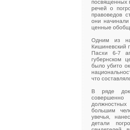
посвященных п
речей о погр
правоведов с
они начинали
ценные обобщ
Одним из на
Кишиневский 
Пасхи 6-7 а
губернском ц
было убито ок
национальност
что составлял
В ряде доку
совершенно
должностных
большим чел
увечья, нан
детали погр
свидетелей, 