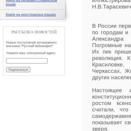
иллюстриро
Книги на церковно-славянском
языке
Н.В.Тарасевич
Книги на иностранных языках
В России перв
по городам и
Александра 
Новые поступления антикварного
Погромные нас
магазина "Русский библиофил"
Их пик прише
Укажите ваш электронный адрес:
революция. 
Красиловке,
Черкассах, Ж
других населе
Настоящее и
конституцион
ростом ксен
считали, чт
самодержавия
показывает св
зверя.