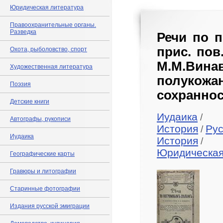
Юридическая литература
Правоохранительные органы.
Разведка
Речи по 
прис. пов
Охота, рыболовство, спорт
М.М.Винав
Художественная литература
полуко
Поэзия
сохраннос
Детские книги
Иудаика
/
Автографы, рукописи
История
Рус
/
Иудаика
История
/
Юридическая
Географические карты
Гравюры и литографии
Старинные фотографии
Издания русской эмиграции