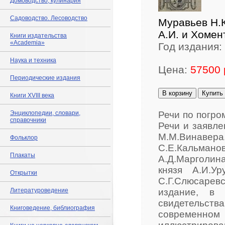
Домоводство, кулинария
Садоводство. Лесоводство
Муравьев Н.К
А.И. и Хомен
Книги издательства
«Academia»
Год издания:
Наука и техника
Цена:
57500 
Периодические издания
В корзину
Купить
Книги XVIII века
Энциклопедии, словари,
Речи по погро
справочники
Речи и заявле
М.М.Винав
Фольклор
С.Е.Кальманов
Плакаты
А.Д.Марголин
князя А.И.Ур
Открытки
С.Г.Слюсаревс
Литературоведение
издание, в 
свидетельств
Книговедение, библиография
современн