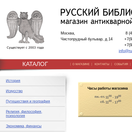
Москва,
8 (
Чистопрудный бульвар, д.14
+7(9
+7(9
info@ru
КАТАЛОГ
|
|
|
О МАГАЗИНЕ
КОНТАКТЫ
СОБЫТИЯ
История
Часы работы магазина
Искусство
00
00
пн.-пт.
11
- 19
Путешествия и география
00
00
сб.
11
- 17
Религия, философия,
психология
Экономика, финансы