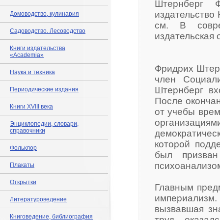
Штернберг Ф
издательство 
Домоводство, кулинария
см. В совре
Садоводство. Лесоводство
издательская 
Книги издательства
«Academia»
Фридрих Штерн
Наука и техника
член Социал
Штернберг вх
Периодические издания
После окончан
Книги XVIII века
от учебы врем
организациями
Энциклопедии, словари,
справочники
демократичес
которой подд
Фольклор
был призван
психоанализом
Плакаты
Открытки
Главным пред
империализм. 
Литературоведение
вызвавшая зн
Книговедение, библиография
труд оказал