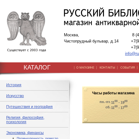
Москва,
8 (
Чистопрудный бульвар, д.14
+7(9
+7(9
info@ru
КАТАЛОГ
|
|
|
О МАГАЗИНЕ
КОНТАКТЫ
СОБЫТИЯ
История
Часы работы магазина
Искусство
00
00
пн.-пт.
11
- 19
Путешествия и география
00
00
сб.
11
- 17
Религия, философия,
психология
Экономика, финансы
♦
Промышленность, ремесло,