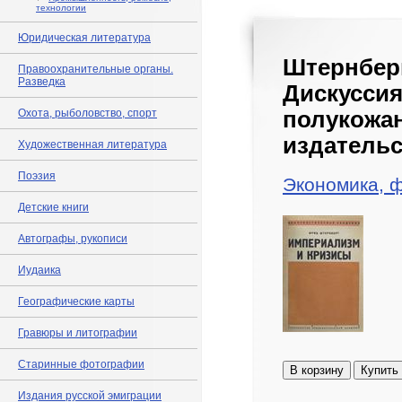
технологии
Юридическая литература
Штернбе
Правоохранительные органы.
Разведка
Дискусс
Охота, рыболовство, спорт
полуко
издательс
Художественная литература
Поэзия
Экономика, 
Детские книги
Автографы, рукописи
Иудаика
Географические карты
Гравюры и литографии
Старинные фотографии
В корзину
Купить
Издания русской эмиграции