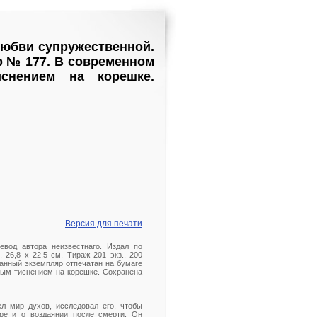
любви супружественной.
р № 177. В современном
снением на корешке.
Версия для печати
евод автора неизвестнаго. Издал по
л. 26,8 х 22,5 см. Тираж 201 экз., 200
анный экземпляр отпечатан на бумаге
тым тиснением на корешке. Сохранена
л мир духов, исследовал его, чтобы
ре и о воздаянии после смерти. Он