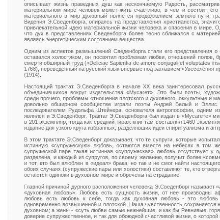
описывает жизнь праведных душ как нескончаемую Радость, рассматрив
материальном мире человек может жить счастливо, в чем и состоит его
материального в мир духовный является продолжением земного пути, гр
Видения Э.Сведенборга, опираясь на представления христианства, значит
привлекательной идею материальной жизни человека и спасения в мире. О
что дух в представлениях Сведенборга более тесно сближался с материей
являясь энергетическим состоянием вещества.
Одним из аспектов размышлений Сведенборга стали его представления о 
оставался холостяком, он посвятил проблемам любви, отношений полов, б
смерти обширный труд («Deliciae Sapientia de amore conjugali et voluptates in
1768), переведенный на русский язык впервые под заглавием «Увеселения 
(1914).
Настоящий трактат Э.Сведенборга в начале ХХ века заинтересовал русс
объединившихся вокруг издательства «Мусагет». Это были поэты, худож
среди прочего, проблемы отношения плотского и духовного, оккультные и м
довольно обширном сообществе играли поэты Андрей Белый и Эллис.
последователем Рудольфа Штейнера, основателя антропософии, одним из
являлся и Э.Сведенборг. Трактат Э.Сведенборга был издан в «Мусагете» 
в 201 экземпляр, тогда как средний тираж книг там составлял 1460 экземп
издание для узкого круга избранных, разделявших идеи спиритуализма и ан
В этом трактате Э.Сведенборг доказывает, что те супруги, которые испыта
истинную «супружескую» любовь, остаются вместе на небесах в том же
супружеской паре такая истинная «супружеская» любовь отсутствует у од
разделена, и каждый из супругов, по своему желанию, получит более «совм
и тот, кто был влюблен в «идеал» брака, но так и не смог найти настояще
обоих случаях (супружеские пары или холостяки) составляют те, кто отвер
остаются одиноки в духовном мире и обречены на страдание.
Главной причиной дурного расположения человека Э.Сведенборг называет «
«духовная любовь». Любовь есть сущность жизни, от нее производны а
любовь есть любовь к себе, тогда как духовная любовь - это любовь
одновременно возвышенной и плотской. Наша чувственность сохраняется н
духовном; а жены - «суть любви самые нежнейшие, и как бы Ревнивые, горя
доверие супружественное, и так для обоюдной счастливой жизни, о которой