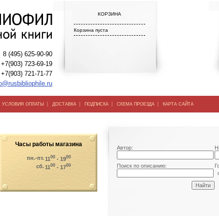
КОРЗИНА
Корзина пуста
8 (495) 625-90-90
+7(903) 723-69-19
+7(903) 721-71-77
o@rusbibliophile.ru
|
|
|
|
|
УСЛОВИЯ ОПЛАТЫ
ДОСТАВКА
ПОДПИСКА
СХЕМА ПРОЕЗДА
КАРТА САЙТА
Часы работы магазина
Автор:
Н
00
00
пн.-пт.
11
- 19
00
00
Поиск по описанию:
Г
сб.
11
- 17
о