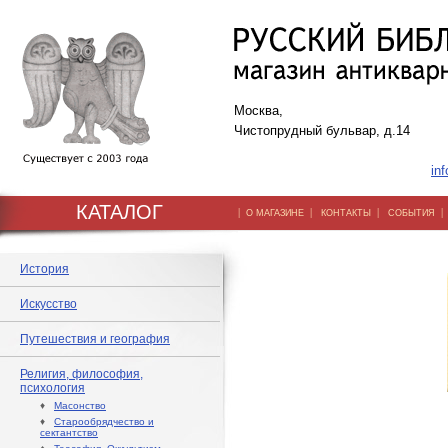
Москва,
Чистопрудный бульвар, д.14
inf
КАТАЛОГ
|
|
|
О МАГАЗИНЕ
КОНТАКТЫ
СОБЫТИЯ
История
Искусство
Путешествия и география
Религия, философия,
психология
♦
Масонство
♦
Старообрядчество и
сектантство