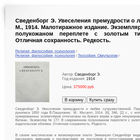
Сведенборг Э. Увеселения премудрости о 
М., 1914. Малотиражное издание. Экземпля
полукожаном переплете с золотым ти
Отличная сохранность. Редкость.
Религия, философия, психология
/
Религия, философия, психология
Теософия. Оккультизм
/
/
Автор:
Сведенборг Э.
Год издания:
1914
Цена:
375000 руб.
В корзину
Купить сразу
Сведенборг Э. Увеселения премудрости о любви супружественной. Пер
рукописи 1850 года В.Пашуканис. М.: Мусагет, 1914. [6], 346, [2] с., с ил
нумерованных экземпляров отпечатаны на бумаге верже и один ненумеров
Ватман. Экземпляр № 177. В современном полукожаном переплете с золо
издательская обложка. Отличная сохранность. Редкость.
В своем мистическом и визионерском опыте Эммануил Сведенборг виде
рассказать живущим о последствиях их поступков в потустороннем ми