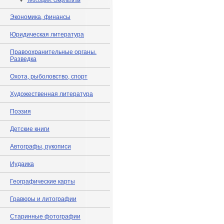
♦
Теософия. Оккультизм
Экономика, финансы
Юридическая литература
Правоохранительные органы.
Разведка
Охота, рыболовство, спорт
Художественная литература
Поэзия
Детские книги
Автографы, рукописи
Иудаика
Географические карты
Гравюры и литографии
Старинные фотографии