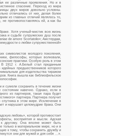
ая ее различные проявления. Но и в
 истинное спасение. Переход из мира
аницы двух миров довольно условны.
ельно отличались от них, делая более
дним из главных отличий являлось то,
, не противопоставляясь ей, а как бы
браке. Хотя ученый-мистик всю жизнь
рака и судьбе супружеских душ после
saniae de amore Scortatolio»; Амстердам,
премудрости о любви супружественной»
ких символистов молодого поколения,
ники, философы, которых волновали,
асонские практики. Особую роль в этом
 В 1912 г. А.Белый стал преданным
 идейных предшественников которого
минимальным для издательства тиражом
ляров. Книга вышла как библиофильское
тропософии.
ли и сумели сохранить в течение жизни
 состоянии навечно. Однако, если в
ного из партнеров, такая пара будет
естимого» партнера. Партнера получит
го спутника в этом мире. Исключение в
гает и нарушает целомудрие брака. Они
адскую любовь», которой противостоит
ффекты, восприятия и мысли. Адская
 к другому. Она вполне может быть
е только в материальном мире, но и в
щие к тому, чтобы сохранить дружбу и
 пекутся они для мужей и для себя …».