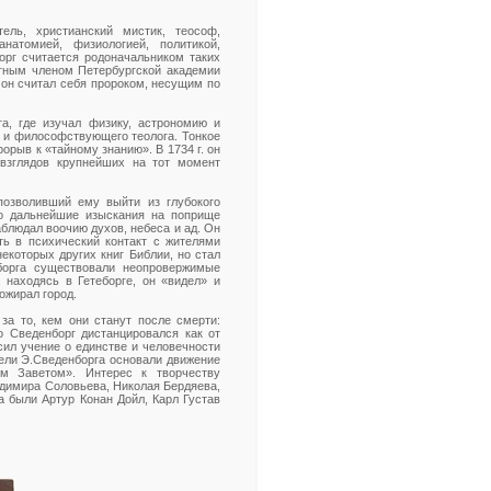
ель, христианский мистик, теософ,
натомией, физиологией, политикой,
орг считается родоначальником таких
етным членом Петербургской академии
, он считал себя пророком, несущим по
а, где изучал физику, астрономию и
о и философствующего теолога. Тонкое
рыв к «тайному знанию». В 1734 г. он
взглядов крупнейших на тот момент
позволивший ему выйти из глубокого
го дальнейшие изыскания на поприще
аблюдал воочию духов, небеса и ад. Он
ть в психический контакт с жителями
екоторых других книг Библии, но стал
борга существовали неопровержимые
 находясь в Гетеборге, он «видел» и
ожирал город.
за то, кем они станут после смерти:
о Сведенборг дистанцировался как от
сил учение о единстве и человечности
тели Э.Сведенборга основали движение
им Заветом». Интерес к творчеству
адимира Соловьева, Николая Бердяева,
а были Артур Конан Дойл, Карл Густав