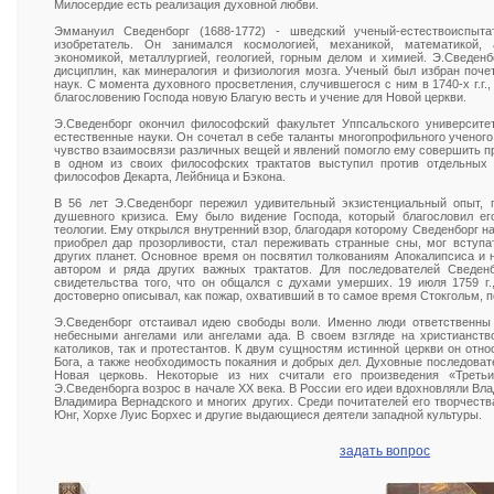
Милосердие есть реализация духовной любви.
Эммануил Сведенборг (1688-1772) - шведский ученый-естествоиспытат
изобретатель. Он занимался космологией, механикой, математикой, а
экономикой, металлургией, геологией, горным делом и химией. Э.Сведенб
дисциплин, как минералогия и физиология мозга. Ученый был избран поч
наук. С момента духовного просветления, случившегося с ним в 1740-х г.г.
благословению Господа новую Благую весть и учение для Новой церкви.
Э.Сведенборг окончил философский факультет Уппсальского университет
естественные науки. Он сочетал в себе таланты многопрофильного ученог
чувство взаимосвязи различных вещей и явлений помогло ему совершить про
в одном из своих философских трактатов выступил против отдельных 
философов Декарта, Лейбница и Бэкона.
В 56 лет Э.Сведенборг пережил удивительный экзистенциальный опыт, 
душевного кризиса. Ему было видение Господа, который благословил е
теологии. Ему открылся внутренний взор, благодаря которому Сведенборг н
приобрел дар прозорливости, стал переживать странные сны, мог вступа
других планет. Основное время он посвятил толкованиям Апокалипсиса и н
автором и ряда других важных трактатов. Для последователей Сведен
свидетельства того, что он общался с духами умерших. 19 июля 1759 г.,
достоверно описывал, как пожар, охвативший в то самое время Стокгольм, п
Э.Сведенборг отстаивал идею свободы воли. Именно люди ответственны 
небесными ангелами или ангелами ада. В своем взгляде на христианств
католиков, так и протестантов. К двум сущностям истинной церкви он отно
Бога, а также необходимость покаяния и добрых дел. Духовные последова
Новая церковь. Некоторые из них считали его произведения «Треть
Э.Сведенборга возрос в начале ХХ века. В России его идеи вдохновляли Вл
Владимира Вернадского и многих других. Среди почитателей его творчеств
Юнг, Хорхе Луис Борхес и другие выдающиеся деятели западной культуры.
задать вопрос