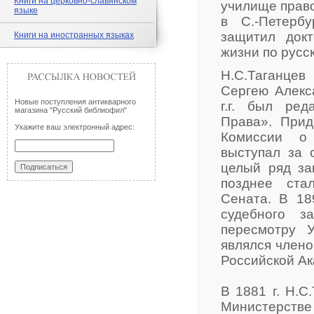
Книги на церковно-славянском
училище право
языке
в С.-Петербу
защитил док
Книги на иностранных языках
жизни по русс
Н.С.Таганцев
Сергею Алекса
Новые поступления антикварного
г.г. был ре
магазина "Русский библиофил"
Права». Прид
Укажите ваш электронный адрес:
Комиссии о 
выступал за 
целый ряд за
позднее ста
Сената. В 18
судебного з
пересмотру У
являлся члено
Российской Ак
В 1881 г. Н.С
Министерств