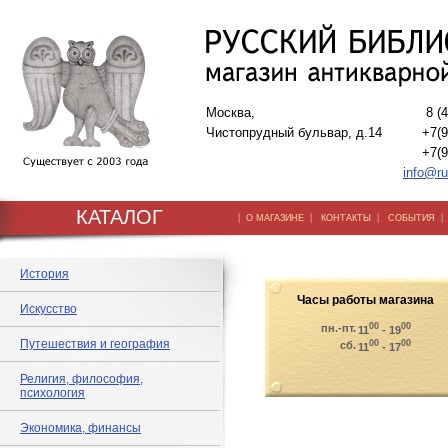
Москва,
8 (
Чистопрудный бульвар, д.14
+7(9
+7(9
info@ru
КАТАЛОГ
|
|
|
О МАГАЗИНЕ
КОНТАКТЫ
СОБЫТИЯ
История
Часы работы магазина
Искусство
00
00
пн.-пт.
11
- 19
Путешествия и география
00
00
сб.
11
- 17
Религия, философия,
психология
Экономика, финансы