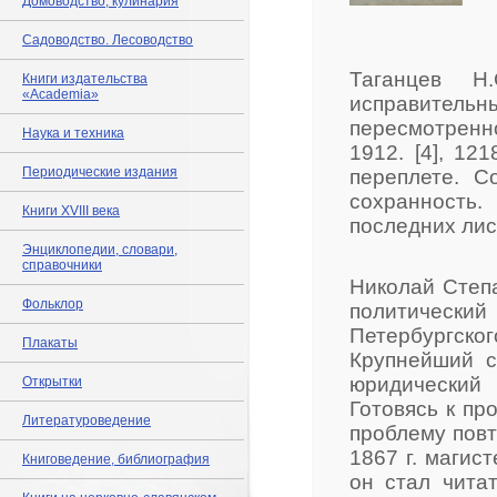
Домоводство, кулинария
Садоводство. Лесоводство
Таганцев Н
Книги издательства
«Academia»
исправител
пересмотренно
Наука и техника
1912. [4], 12
Периодические издания
переплете. С
сохранность
Книги XVIII века
последних лис
Энциклопедии, словари,
справочники
Николай Степа
Фольклор
политически
Петербургск
Плакаты
Крупнейший с
юридический
Открытки
Готовясь к пр
Литературоведение
проблему повт
1867 г. магис
Книговедение, библиография
он стал чита