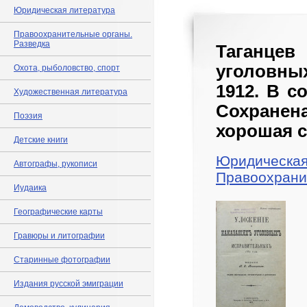
Юридическая литература
Правоохранительные органы.
Разведка
Таганце
уголовных
Охота, рыболовство, спорт
1912. В с
Художественная литература
Сохране
Поэзия
хорошая с
Детские книги
Юридическая
Автографы, рукописи
Правоохрани
Иудаика
Географические карты
Гравюры и литографии
Старинные фотографии
Издания русской эмиграции