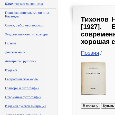
Юридическая литература
Правоохранительные органы.
Разведка
Тихонов Н
[1927].
Охота, рыболовство, спорт
современ
Художественная литература
хорошая с
Поэзия
Поэзия
/
Детские книги
Автографы, рукописи
Иудаика
Географические карты
Гравюры и литографии
Старинные фотографии
В корзину
Купить
Издания русской эмиграции