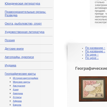
столько 
Юридическая литература
электрон
антиквар
продаже.
Правоохранительные органы.
прежде ч
Разведка
заинте
нескольк
посмотрет
Охота, рыболовство, спорт
Художественная литература
Поэзия
По названию ↑
Детские книги
По названию ↓
По цене ↑
Автографы, рукописи
По цене ↓
Иудаика
Географически
Географические карты
♦
История картографии
♦
Морские карты
♦
Австралия
♦
Азия
♦
Америка
♦
Атласы
♦
Африка
♦
Европа