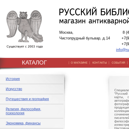
Москва,
8 (
Чистопрудный бульвар, д.14
+7(9
+7(9
info@ru
КАТАЛОГ
|
|
|
О МАГАЗИНЕ
КОНТАКТЫ
СОБЫТИЯ
История
Искусство
Специали
"Русский 
карты, г
Путешествия и география
автогр
фотографи
продукц
Религия, философия,
коллек
психология
сочине
писател
филосо
Экономика, финансы
иллюстри
Настоящи