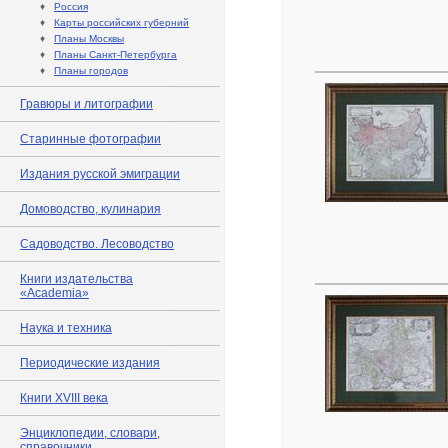
♦
Россия
♦
Карты российских губерний
♦
Планы Москвы
♦
Планы Санкт-Петербурга
♦
Планы городов
Гравюры и литографии
Старинные фотографии
Издания русской эмиграции
Домоводство, кулинария
Садоводство. Лесоводство
Книги издательства
«Academia»
Наука и техника
Периодические издания
Книги XVIII века
Энциклопедии, словари,
справочники