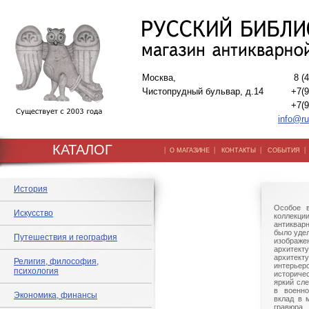
Москва,
8 (
Чистопрудный бульвар, д.14
+7(9
+7(9
info@ru
КАТАЛОГ
|
|
|
О МАГАЗИНЕ
КОНТАКТЫ
СОБЫТИЯ
История
Особое в
Искусство
коллекции
антиквар
было удел
Путешествия и география
изображе
архите
архите
Религия, философия,
интерье
психология
историче
яркий сле
в военно
Экономика, финансы
вклад в 
гравюр