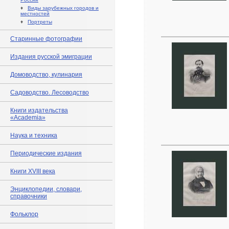
♦
Виды зарубежных городов и
местностей
♦
Портреты
Старинные фотографии
Издания русской эмиграции
Домоводство, кулинария
Садоводство. Лесоводство
Книги издательства
«Academia»
Наука и техника
Периодические издания
Книги XVIII века
Энциклопедии, словари,
справочники
Фольклор