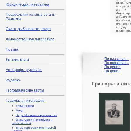
отличн
Юридическая литература
оформлен
да и л
Антиква
Правоохранительные органы.
добавл
Разведка
прекрасно
владельц
сердцу 
Охота, рыболовство, спорт
помещени
Художественная литература
Поэзия
По названию ↑
Детские книги
По названию ↓
По цене ↑
Автографы, рукописи
По цене ↓
Иудаика
Гравюры и лит
Географические карты
Гравюры и литографии
♦
Типы России
♦
Мода
♦
Виды Москвы и окрестностей
♦
Виды Санкт-Петербурга и
окрестностей
♦
Виды городов и местностей
России