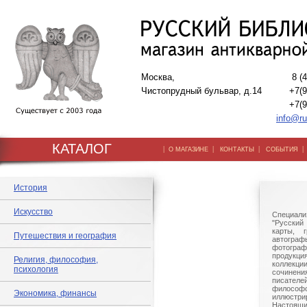
Москва,
8 (
Чистопрудный бульвар, д.14
+7(9
+7(9
info@ru
КАТАЛОГ
|
|
|
О МАГАЗИНЕ
КОНТАКТЫ
СОБЫТИЯ
История
Искусство
Специали
"Русский 
карты, г
Путешествия и география
автогр
фотографи
продукц
Религия, философия,
коллек
психология
сочине
писател
филосо
Экономика, финансы
иллюстри
Настоящи