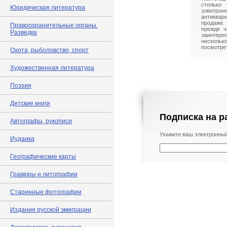
столько 
Юридическая литература
электрон
антиквар
продаже.
Правоохранительные органы.
прежде ч
Разведка
заинте
нескольк
посмотрет
Охота, рыболовство, спорт
Художественная литература
Поэзия
Детские книги
Подписка на р
Автографы, рукописи
Укажите ваш электронный
Иудаика
Географические карты
Гравюры и литографии
Старинные фотографии
Издания русской эмиграции