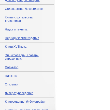
Домоводство, кулинария
Садоводство. Лесоводство
Книги издательства
«Academia»
Наука и техника
Периодические издания
Книги XVIII века
Энциклопедии, словари,
справочники
Фольклор
Плакаты
Открытки
Литературоведение
Книговедение, библиография