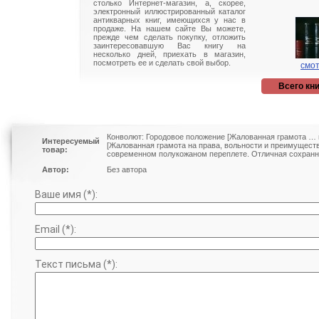
столько Интернет-магазин, а, скорее,
электронный иллюстрированный каталог
антикварных книг, имеющихся у нас в
продаже. На нашем сайте Вы можете,
прежде чем сделать покупку, отложить
заинтересовавшую Вас книгу на
несколько дней, приехать в магазин,
посмотреть ее и сделать свой выбор.
смот
Всего кни
Конволют: Городовое положение [Жалованная грамота … го
Интересуемый
[Жалованная грамота на права, вольности и преимущества .
товар:
современном полукожаном переплете. Отличная сохранно
Автор:
Без автора
Ваше имя (*):
Email (*):
Текст письма (*):