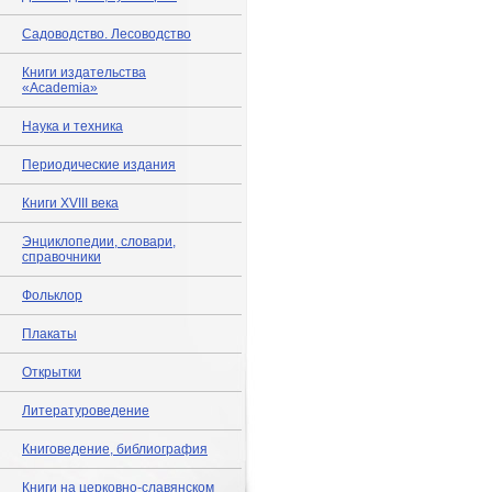
Садоводство. Лесоводство
Книги издательства
«Academia»
Наука и техника
Периодические издания
Книги XVIII века
Энциклопедии, словари,
справочники
Фольклор
Плакаты
Открытки
Литературоведение
Книговедение, библиография
Книги на церковно-славянском