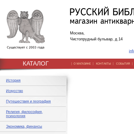
Москва,
Чистопрудный бульвар, д.14
inf
КАТАЛОГ
|
|
|
О МАГАЗИНЕ
КОНТАКТЫ
СОБЫТИЯ
История
Искусство
Путешествия и география
Религия, философия,
психология
Экономика, финансы