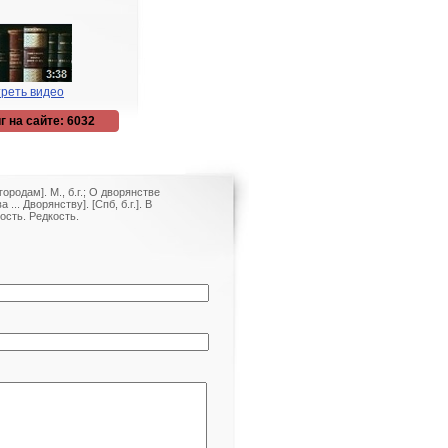
реть видео
г на сайте: 6032
родам]. М., б.г.; О дворянстве
.. Дворянству]. [Спб, б.г.]. В
сть. Редкость.