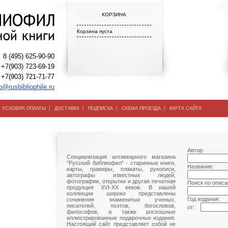
КОРЗИНА
Корзина пуста
8 (495) 625-90-90
+7(903) 723-69-19
+7(903) 721-71-77
o@rusbibliophile.ru
|
|
|
|
|
УСЛОВИЯ ОПЛАТЫ
ДОСТАВКА
ПОДПИСКА
СХЕМА ПРОЕЗДА
КАРТА САЙТА
Автор:
Специализация антикварного магазина
"Русский библиофил" - старинные книги,
Название:
карты, гравюры, плакаты, рукописи,
автографы известных людей,
фотографии, открытки и другая печатная
Поиск по описа
продукция XVI-XX веков. В нашей
коллекции широко представлены
Год издания:
сочинения знаменитых ученых,
писателей, поэтов, богословов,
от:
философов, а также роскошные
иллюстрированные подарочные издания.
Настоящий сайт представляет собой не