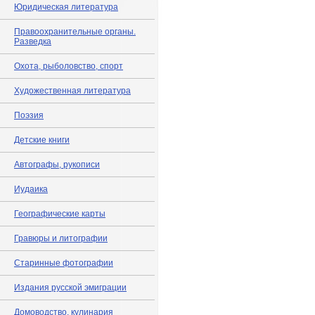
Юридическая литература
Правоохранительные органы.
Разведка
Охота, рыболовство, спорт
Художественная литература
Поэзия
Детские книги
Автографы, рукописи
Иудаика
Географические карты
Гравюры и литографии
Старинные фотографии
Издания русской эмиграции
Домоводство, кулинария