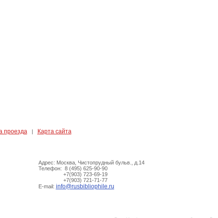
а проезда
Карта сайта
|
Адрес: Москва, Чистопрудный бульв., д.14
Телефон: 8 (495) 625-90-90
+7(903) 723-69-19
+7(903) 721-71-77
info@rusbibliophile.ru
E-mail: