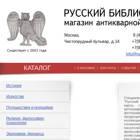
Москва,
8 (
Чистопрудный бульвар, д.14
+7(9
+7(9
info@ru
КАТАЛОГ
|
|
|
О МАГАЗИНЕ
КОНТАКТЫ
СОБЫТИЯ
История
Искусство
Специали
"Русский 
карты, г
Путешествия и география
автогр
фотографи
продукц
Религия, философия,
коллек
психология
сочине
писател
филосо
Экономика, финансы
иллюстри
Настоящи