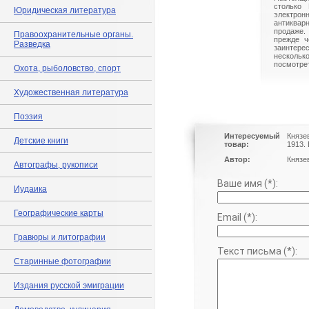
столько 
Юридическая литература
электрон
антиквар
продаже.
Правоохранительные органы.
прежде ч
Разведка
заинте
нескольк
посмотрет
Охота, рыболовство, спорт
Художественная литература
Поэзия
Интересуемый
Князе
Детские книги
товар:
1913.
Автор:
Князев
Автографы, рукописи
Ваше имя (*):
Иудаика
Географические карты
Email (*):
Гравюры и литографии
Текст письма (*):
Старинные фотографии
Издания русской эмиграции