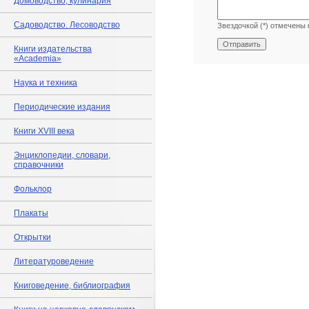
Домоводство, кулинария
Садоводство. Лесоводство
Звездочкой (*) отмечены 
Книги издательства
«Academia»
Наука и техника
Периодические издания
Книги XVIII века
Энциклопедии, словари,
справочники
Фольклор
Плакаты
Открытки
Литературоведение
Книговедение, библиография