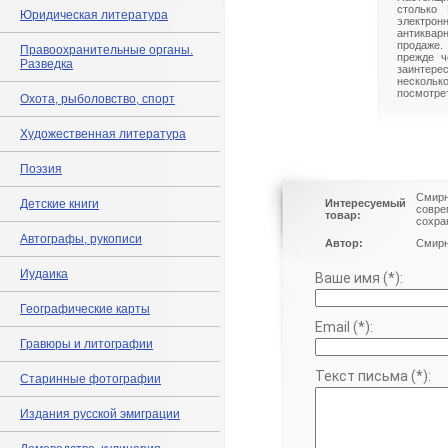
столько 
Юридическая литература
электрон
антиквар
продаже.
Правоохранительные органы.
прежде ч
Разведка
заинте
нескольк
посмотрет
Охота, рыболовство, спорт
Художественная литература
Поэзия
Смирн
Детские книги
Интересуемый
совре
товар:
сохра
Автографы, рукописи
Автор:
Смирн
Иудаика
Ваше имя (*):
Географические карты
Email (*):
Гравюры и литографии
Текст письма (*):
Старинные фотографии
Издания русской эмиграции