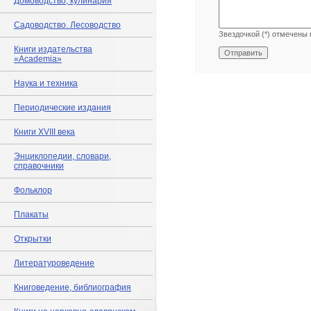
Домоводство, кулинария
Садоводство. Лесоводство
Звездочкой (*) отмечены 
Книги издательства
«Academia»
Наука и техника
Периодические издания
Книги XVIII века
Энциклопедии, словари,
справочники
Фольклор
Плакаты
Открытки
Литературоведение
Книговедение, библиография