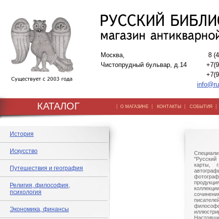
Москва,
8 (
Чистопрудный бульвар, д.14
+7(9
+7(9
info@ru
КАТАЛОГ
|
|
|
О МАГАЗИНЕ
КОНТАКТЫ
СОБЫТИЯ
История
Искусство
Специали
"Русский 
карты, г
Путешествия и география
автогр
фотографи
продукц
Религия, философия,
коллек
психология
сочине
писател
филосо
Экономика, финансы
иллюстри
Настоящи