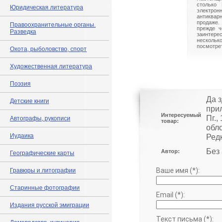
столько 
Юридическая литература
электрон
антиквар
продаже.
Правоохранительные органы.
прежде ч
Разведка
заинте
нескольк
посмотрет
Охота, рыболовство, спорт
Художественная литература
Поэзия
Да 
Детские книги
прил
Интересуемый
Пг.
Автографы, рукописи
товар:
обл
Иудаика
Редк
Без
Автор:
Географические карты
Ваше имя (*):
Гравюры и литографии
Старинные фотографии
Email (*):
Издания русской эмиграции
Текст письма (*):