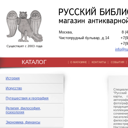
Москва,
8 (
Чистопрудный бульвар, д.14
+7(9
+7(9
info@ru
КАТАЛОГ
|
|
|
О МАГАЗИНЕ
КОНТАКТЫ
СОБЫТИЯ
История
Искусство
Специали
"Русский 
карты, г
Путешествия и география
автогр
фотографи
продукц
Религия, философия,
коллек
психология
сочине
писател
филосо
Экономика, финансы
иллюстри
Настоящи