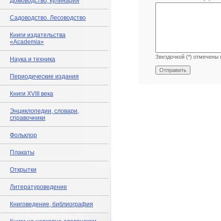
Домоводство, кулинария
Садоводство. Лесоводство
Книги издательства
«Academia»
Звездочкой (*) отмечены 
Наука и техника
Периодические издания
Книги XVIII века
Энциклопедии, словари,
справочники
Фольклор
Плакаты
Открытки
Литературоведение
Книговедение, библиография