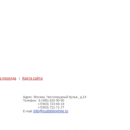
а проезда
Карта сайта
|
Адрес: Москва, Чистопрудный бульв., д.14
Телефон: 8 (495) 625-90-90
+7(903) 723-69-19
+7(903) 721-71-77
info@rusbibliophile.ru
E-mail: