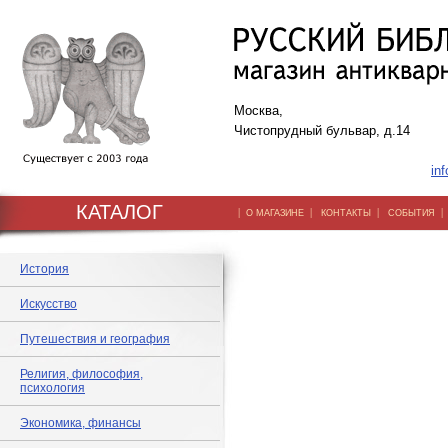
Москва,
Чистопрудный бульвар, д.14
inf
КАТАЛОГ
|
|
|
О МАГАЗИНЕ
КОНТАКТЫ
СОБЫТИЯ
История
Искусство
Путешествия и география
Религия, философия,
психология
Экономика, финансы