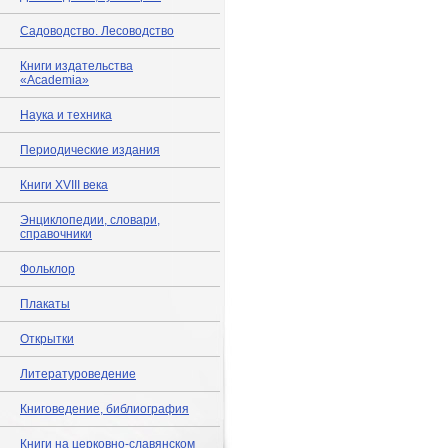
Садоводство. Лесоводство
Книги издательства
«Academia»
Наука и техника
Периодические издания
Книги XVIII века
Энциклопедии, словари,
справочники
Фольклор
Плакаты
Открытки
Литературоведение
Книговедение, библиография
Книги на церковно-славянском