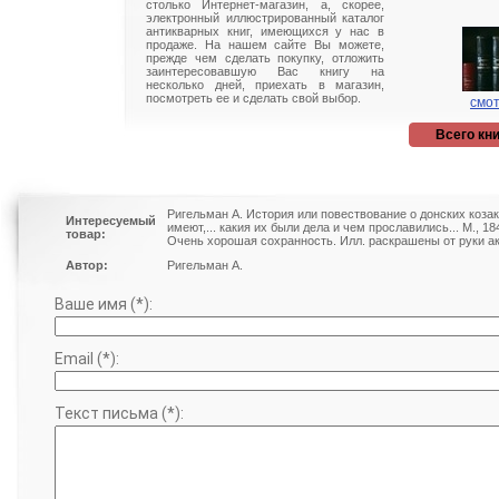
столько Интернет-магазин, а, скорее,
электронный иллюстрированный каталог
антикварных книг, имеющихся у нас в
продаже. На нашем сайте Вы можете,
прежде чем сделать покупку, отложить
заинтересовавшую Вас книгу на
несколько дней, приехать в магазин,
посмотреть ее и сделать свой выбор.
смот
Всего кни
Ригельман А. История или повествование о донских козака
Интересуемый
имеют,... какия их были дела и чем прославились... М., 1
товар:
Очень хорошая сохранность. Илл. раскрашены от руки ак
Автор:
Ригельман А.
Ваше имя (*):
Email (*):
Текст письма (*):