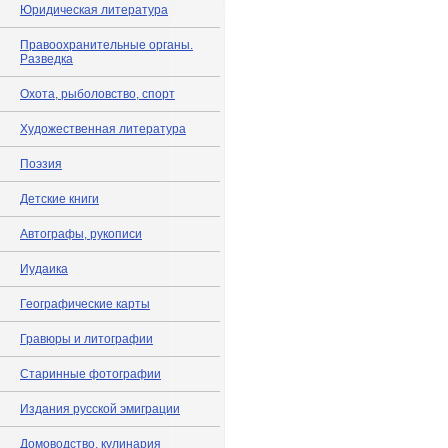
Юридическая литература
Правоохранительные органы.
Разведка
Охота, рыболовство, спорт
Художественная литература
Поэзия
Детские книги
Автографы, рукописи
Иудаика
Географические карты
Гравюры и литографии
Старинные фотографии
Издания русской эмиграции
Домоводство, кулинария