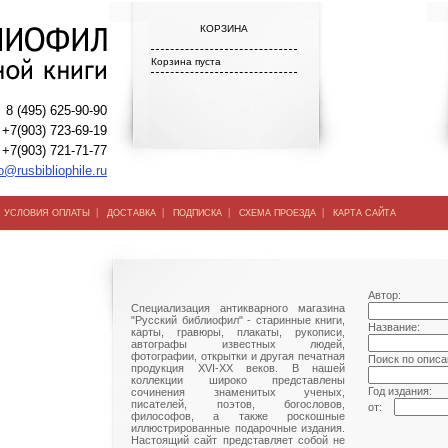
КОРЗИНА
Корзина пуста
8 (495) 625-90-90
+7(903) 723-69-19
+7(903) 721-71-77
o@rusbibliophile.ru
|
|
|
|
|
УСЛОВИЯ ОПЛАТЫ
ДОСТАВКА
ПОДПИСКА
СХЕМА ПРОЕЗДА
КАРТА САЙТА
Автор:
Специализация антикварного магазина
"Русский библиофил" - старинные книги,
Название:
карты, гравюры, плакаты, рукописи,
автографы известных людей,
фотографии, открытки и другая печатная
Поиск по описа
продукция XVI-XX веков. В нашей
коллекции широко представлены
Год издания:
сочинения знаменитых ученых,
писателей, поэтов, богословов,
от:
философов, а также роскошные
иллюстрированные подарочные издания.
Настоящий сайт представляет собой не