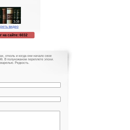
реть видео
г на сайте: 6032
х, отколь и когда они начало свое
846. В полукожаном переплете эпохи.
варелью. Редкость.