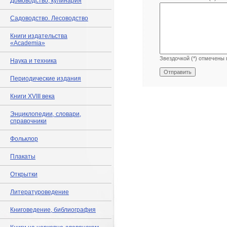
Домоводство, кулинария
Садоводство. Лесоводство
Книги издательства
«Academia»
Звездочкой (*) отмечены 
Наука и техника
Периодические издания
Книги XVIII века
Энциклопедии, словари,
справочники
Фольклор
Плакаты
Открытки
Литературоведение
Книговедение, библиография