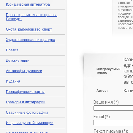
столько 
Юридическая литература
электрон
антиквар
продаже.
Правоохранительные органы.
прежде ч
Разведка
заинте
нескольк
посмотрет
Охота, рыболовство, спорт
Художественная литература
Поэзия
Кази
Детские книги
еди
Интересуемый
конц
Автографы, рукописи
товар:
обл
Иудаика
авт
Кази
Автор:
Географические карты
Ваше имя (*):
Гравюры и литографии
Старинные фотографии
Email (*):
Издания русской эмиграции
Текст письма (*):