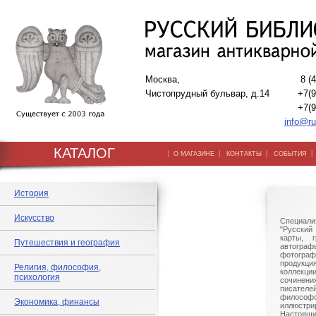
Москва,
8 (
Чистопрудный бульвар, д.14
+7(9
+7(9
info@ru
КАТАЛОГ
|
|
|
О МАГАЗИНЕ
КОНТАКТЫ
СОБЫТИЯ
История
Искусство
Специали
"Русский 
карты, г
Путешествия и география
автогр
фотографи
продукц
Религия, философия,
коллек
психология
сочине
писател
филосо
Экономика, финансы
иллюстри
Настоящи