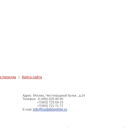
а проезда
Карта сайта
|
Адрес: Москва, Чистопрудный бульв., д.14
Телефон: 8 (495) 625-90-90
+7(903) 723-69-19
+7(903) 721-71-77
info@rusbibliophile.ru
E-mail: