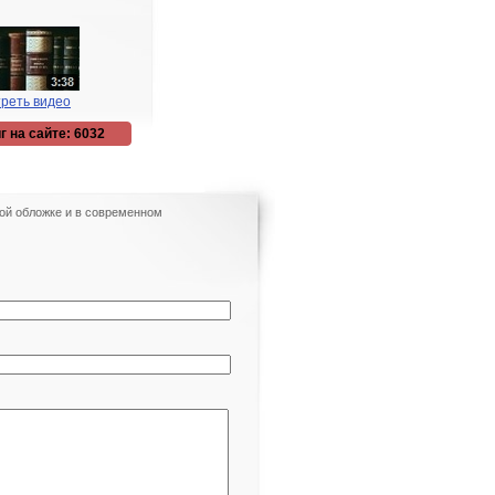
реть видео
г на сайте: 6032
кой обложке и в современном