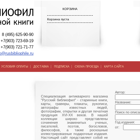
КОРЗИНА
Корзина пуста
8 (495) 625-90-90
+7(903) 723-69-19
+7(903) 721-71-77
o@rusbibliophile.ru
|
|
|
|
|
УСЛОВИЯ ОПЛАТЫ
ДОСТАВКА
ПОДПИСКА
СХЕМА ПРОЕЗДА
КАРТА САЙТА
Автор:
Специализация антикварного магазина
"Русский библиофил" - старинные книги,
Название:
карты, гравюры, плакаты, рукописи,
автографы известных людей,
фотографии, открытки и другая печатная
Поиск по описа
продукция XVI-XX веков. В нашей
коллекции широко представлены
Год издания:
сочинения знаменитых ученых,
писателей, поэтов, богословов,
от:
философов, а также роскошные
иллюстрированные подарочные издания.
Настоящий сайт представляет собой не