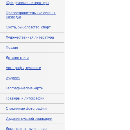
Юридическая литература
Правоохранительные органы.
Разведка
Охота, рыболовство, спорт
Художественная литература
Поэзия
Детские книги
Автографы, рукописи
Иудаика
Географические карты
Гравюры и литографии
Старинные фотографии
Издания русской эмиграции
Домоводство, кулинария