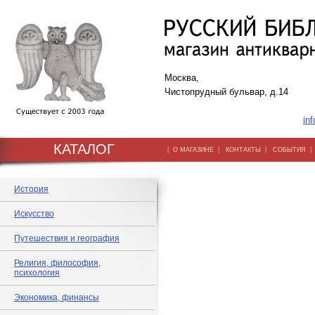
Москва,
Чистопрудный бульвар, д.14
inf
КАТАЛОГ
|
|
|
О МАГАЗИНЕ
КОНТАКТЫ
СОБЫТИЯ
История
Искусство
Путешествия и география
Религия, философия,
психология
Экономика, финансы