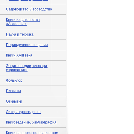
Садоводство. Лесоводство
Книги издательства
«Academia»
Наука и техника
Периодические издания
Книги XVIII века
Энциклопедии, словари,
справочники
Фольклор
Плакаты
Открытки
Литературоведение
Книговедение, библиография
Книги на церковно-славянском