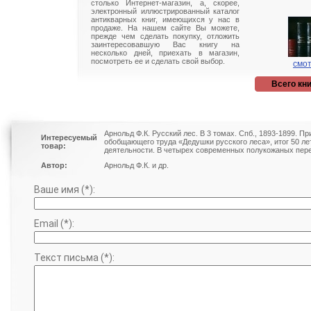
столько Интернет-магазин, а, скорее,
электронный иллюстрированный каталог
антикварных книг, имеющихся у нас в
продаже. На нашем сайте Вы можете,
прежде чем сделать покупку, отложить
заинтересовавшую Вас книгу на
несколько дней, приехать в магазин,
посмотреть ее и сделать свой выбор.
смот
Всего кни
Арнольд Ф.К. Русский лес. В 3 томах. Спб., 1893-1899. П
Интересуемый
обобщающего труда «Дедушки русского леса», итог 50 ле
товар:
деятельности. В четырех современных полукожаных пер
Автор:
Арнольд Ф.К. и др.
Ваше имя (*):
Email (*):
Текст письма (*):