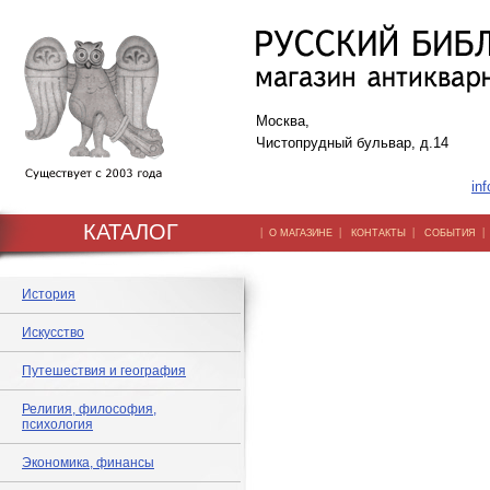
Москва,
Чистопрудный бульвар, д.14
inf
КАТАЛОГ
|
|
|
О МАГАЗИНЕ
КОНТАКТЫ
СОБЫТИЯ
История
Искусство
Путешествия и география
Религия, философия,
психология
Экономика, финансы