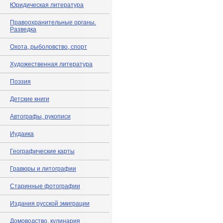
Юридическая литература
Правоохранительные органы.
Разведка
Охота, рыболовство, спорт
Художественная литература
Поэзия
Детские книги
Автографы, рукописи
Иудаика
Географические карты
Гравюры и литографии
Старинные фотографии
Издания русской эмиграции
Домоводство, кулинария