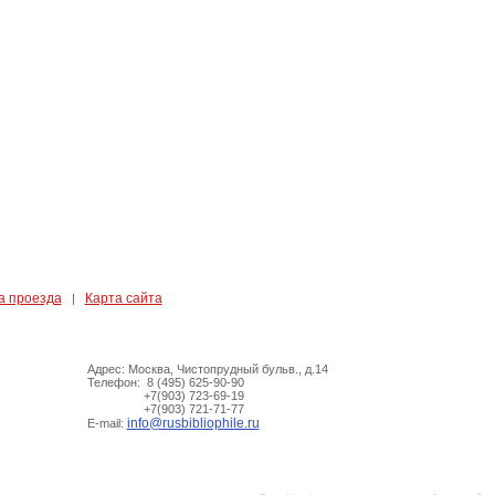
а проезда
Карта сайта
|
Адрес: Москва, Чистопрудный бульв., д.14
Телефон: 8 (495) 625-90-90
+7(903) 723-69-19
+7(903) 721-71-77
info@rusbibliophile.ru
E-mail: