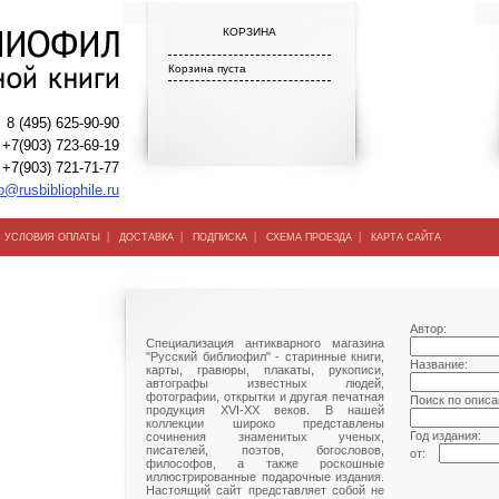
КОРЗИНА
Корзина пуста
8 (495) 625-90-90
+7(903) 723-69-19
+7(903) 721-71-77
o@rusbibliophile.ru
|
|
|
|
|
УСЛОВИЯ ОПЛАТЫ
ДОСТАВКА
ПОДПИСКА
СХЕМА ПРОЕЗДА
КАРТА САЙТА
Автор:
Специализация антикварного магазина
"Русский библиофил" - старинные книги,
Название:
карты, гравюры, плакаты, рукописи,
автографы известных людей,
фотографии, открытки и другая печатная
Поиск по описа
продукция XVI-XX веков. В нашей
коллекции широко представлены
Год издания:
сочинения знаменитых ученых,
писателей, поэтов, богословов,
от:
философов, а также роскошные
иллюстрированные подарочные издания.
Настоящий сайт представляет собой не