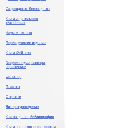
Садоводство. Лесоводство
Книги издательства
«Academia»
Наука и техника
Периодические издания
Книги XVIII века
Энциклопедии, словари,
справочники
Фольклор
Плакаты
Открытки
Литературоведение
Книговедение, библиография
Книги на церковно-славянском