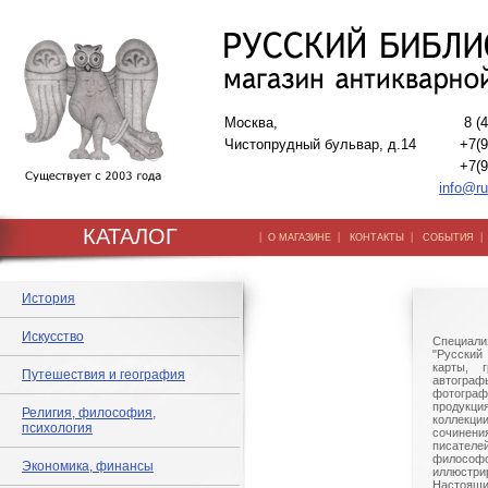
Москва,
8 (
Чистопрудный бульвар, д.14
+7(9
+7(9
info@ru
КАТАЛОГ
|
|
|
О МАГАЗИНЕ
КОНТАКТЫ
СОБЫТИЯ
История
Искусство
Специали
"Русский 
карты, г
Путешествия и география
автогр
фотографи
продукц
Религия, философия,
коллек
психология
сочине
писател
филосо
Экономика, финансы
иллюстри
Настоящи