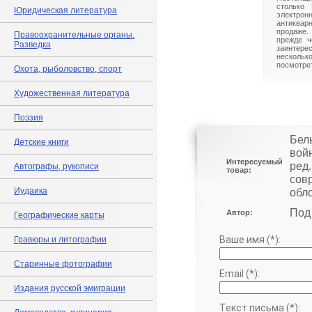
столько 
Юридическая литература
электрон
антиквар
продаже.
Правоохранительные органы.
прежде ч
Разведка
заинте
нескольк
посмотрет
Охота, рыболовство, спорт
Художественная литература
Поэзия
Бел
Детские книги
вой
Интересуемый
ред.
Автографы, рукописи
товар:
сов
Иудаика
обл
Под
Автор:
Географические карты
Ваше имя (*):
Гравюры и литографии
Старинные фотографии
Email (*):
Издания русской эмиграции
Текст письма (*):