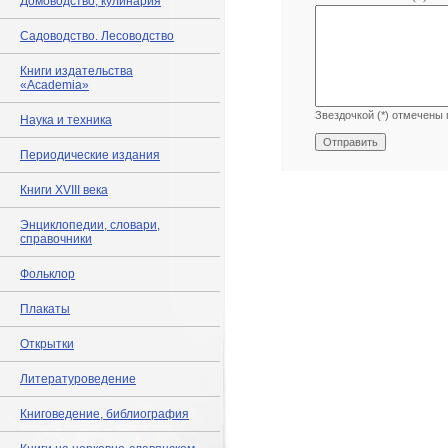
Домоводство, кулинария
Садоводство. Лесоводство
Книги издательства
«Academia»
Звездочкой (*) отмечены 
Наука и техника
Периодические издания
Книги XVIII века
Энциклопедии, словари,
справочники
Фольклор
Плакаты
Открытки
Литературоведение
Книговедение, библиография