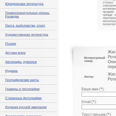
столько 
Юридическая литература
электрон
антиквар
продаже.
Правоохранительные органы.
прежде ч
Разведка
заинте
нескольк
посмотрет
Охота, рыболовство, спорт
Художественная литература
Поэзия
Жига
Детские книги
Роте
Интересуемый
товар:
Опи
Автографы, рукописи
пер
Иудаика
Жига
Автор:
Роте
Географические карты
Ваше имя (*):
Гравюры и литографии
Старинные фотографии
Email (*):
Издания русской эмиграции
Текст письма (*):