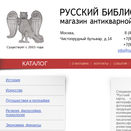
Москва,
8 (
Чистопрудный бульвар, д.14
+7(9
+7(9
info@ru
КАТАЛОГ
|
|
|
О МАГАЗИНЕ
КОНТАКТЫ
СОБЫТИЯ
История
Искусство
Специали
"Русский 
карты, г
Путешествия и география
автогр
фотографи
продукц
Религия, философия,
коллек
психология
сочине
писател
филосо
Экономика, финансы
иллюстри
Настоящи