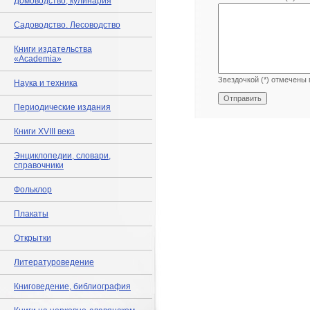
Домоводство, кулинария
Садоводство. Лесоводство
Книги издательства
«Academia»
Звездочкой (*) отмечены 
Наука и техника
Периодические издания
Книги XVIII века
Энциклопедии, словари,
справочники
Фольклор
Плакаты
Открытки
Литературоведение
Книговедение, библиография