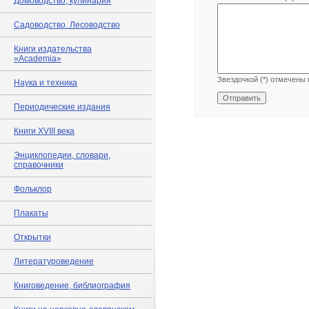
Домоводство, кулинария
Садоводство. Лесоводство
Книги издательства
«Academia»
Звездочкой (*) отмечены 
Наука и техника
Периодические издания
Книги XVIII века
Энциклопедии, словари,
справочники
Фольклор
Плакаты
Открытки
Литературоведение
Книговедение, библиография