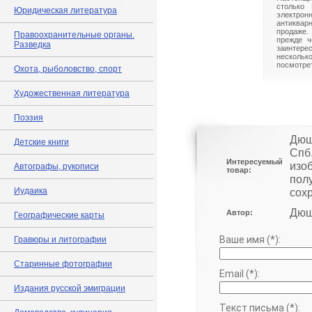
столько 
Юридическая литература
электрон
антиквар
продаже.
Правоохранительные органы.
прежде ч
Разведка
заинте
нескольк
посмотрет
Охота, рыболовство, спорт
Художественная литература
Поэзия
Дюш
Детские книги
Спб.
Интересуемый
изо
Автографы, рукописи
товар:
пол
Иудаика
сох
Дюш
Автор:
Географические карты
Ваше имя (*):
Гравюры и литографии
Старинные фотографии
Email (*):
Издания русской эмиграции
Текст письма (*):