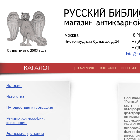
Москва,
8 (
Чистопрудный бульвар, д.14
+7(9
+7(9
info@ru
КАТАЛОГ
|
|
|
О МАГАЗИНЕ
КОНТАКТЫ
СОБЫТИЯ
История
Искусство
Специали
"Русский 
карты, г
Путешествия и география
автогр
фотографи
продукц
Религия, философия,
коллек
психология
сочине
писател
филосо
Экономика, финансы
иллюстри
Настоящи