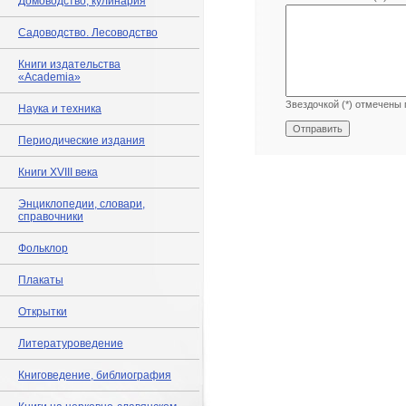
Домоводство, кулинария
Садоводство. Лесоводство
Книги издательства
«Academia»
Звездочкой (*) отмечены 
Наука и техника
Периодические издания
Книги XVIII века
Энциклопедии, словари,
справочники
Фольклор
Плакаты
Открытки
Литературоведение
Книговедение, библиография