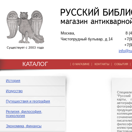
Москва,
8 (
Чистопрудный бульвар, д.14
+7(9
+7(9
info@ru
КАТАЛОГ
|
|
|
О МАГАЗИНЕ
КОНТАКТЫ
СОБЫТИЯ
История
Искусство
Специали
"Русский 
карты, г
Путешествия и география
автогр
фотографи
продукц
Религия, философия,
коллек
психология
сочине
писател
филосо
Экономика, финансы
иллюстри
Настоящи