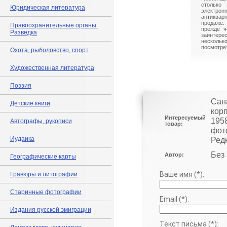
столько 
Юридическая литература
электрон
антиквар
продаже.
Правоохранительные органы.
прежде ч
Разведка
заинте
нескольк
посмотрет
Охота, рыболовство, спорт
Художественная литература
Поэзия
Сан
Детские книги
корп
Интересуемый
195
Автографы, рукописи
товар:
фот
Иудаика
Редк
Без
Автор:
Географические карты
Ваше имя (*):
Гравюры и литографии
Старинные фотографии
Email (*):
Издания русской эмиграции
Текст письма (*):