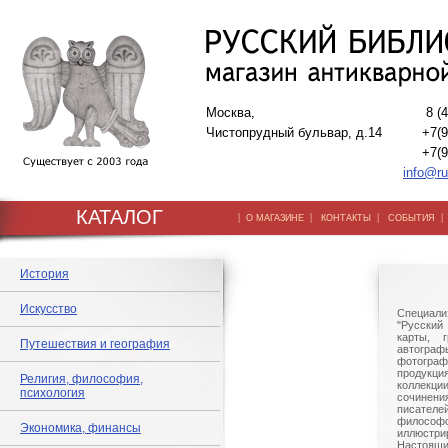
Москва,
8 (
Чистопрудный бульвар, д.14
+7(9
+7(9
info@ru
КАТАЛОГ
|
|
|
О МАГАЗИНЕ
КОНТАКТЫ
СОБЫТИЯ
История
Искусство
Специали
"Русский 
карты, г
Путешествия и география
автогр
фотографи
продукц
Религия, философия,
коллек
психология
сочине
писател
филосо
Экономика, финансы
иллюстри
Настоящи