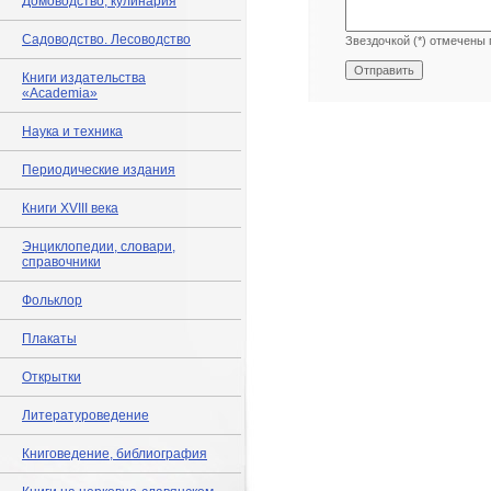
Домоводство, кулинария
Садоводство. Лесоводство
Звездочкой (*) отмечены 
Книги издательства
«Academia»
Наука и техника
Периодические издания
Книги XVIII века
Энциклопедии, словари,
справочники
Фольклор
Плакаты
Открытки
Литературоведение
Книговедение, библиография