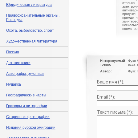
столько 
Юридическая литература
электрон
антиквар
продаже.
Правоохранительные органы.
прежде ч
Разведка
заинте
нескольк
посмотрет
Охота, рыболовство, спорт
Художественная литература
Поэзия
Интересуемый
Фукс К
Детские книги
товар:
издат
Автор:
Фукс К
Автографы, рукописи
Ваше имя (*):
Иудаика
Географические карты
Email (*):
Гравюры и литографии
Текст письма (*):
Старинные фотографии
Издания русской эмиграции