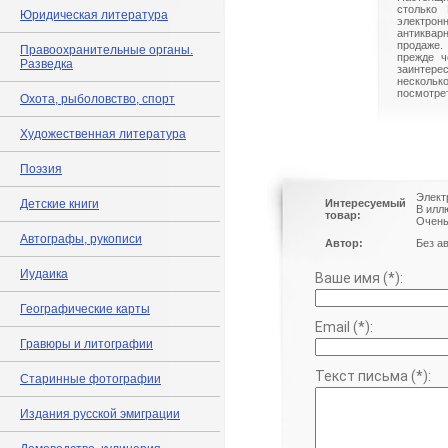
столько 
Юридическая литература
электрон
антиквар
продаже.
Правоохранительные органы.
прежде ч
Разведка
заинте
нескольк
посмотрет
Охота, рыболовство, спорт
Художественная литература
Поэзия
Элект
Детские книги
Интересуемый
В илл
товар:
Очень
Автографы, рукописи
Автор:
Без а
Иудаика
Ваше имя (*):
Географические карты
Email (*):
Гравюры и литографии
Текст письма (*):
Старинные фотографии
Издания русской эмиграции