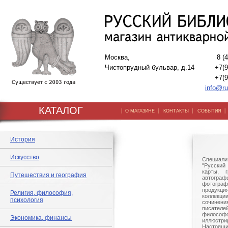
Москва,
8 (
Чистопрудный бульвар, д.14
+7(9
+7(9
info@ru
КАТАЛОГ
|
|
|
О МАГАЗИНЕ
КОНТАКТЫ
СОБЫТИЯ
История
Искусство
Специали
"Русский 
карты, г
Путешествия и география
автогр
фотографи
продукц
Религия, философия,
коллек
психология
сочине
писател
филосо
Экономика, финансы
иллюстри
Настоящи