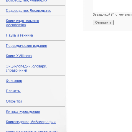
Домоводство, кулинария
Садоводство. Лесоводство
Звездочкой (*) отмечены 
Книги издательства
«Academia»
Наука и техника
Периодические издания
Книги XVIII века
Энциклопедии, словари,
справочники
Фольклор
Плакаты
Открытки
Литературоведение
Книговедение, библиография