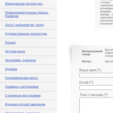
столько 
Юридическая литература
электрон
антиквар
продаже.
Правоохранительные органы.
прежде ч
Разведка
заинте
нескольк
посмотрет
Охота, рыболовство, спорт
Художественная литература
Поэзия
Круче
Детские книги
Интересуемый
издат
товар:
сохра
Автографы, рукописи
Автор:
Круче
Иудаика
Ваше имя (*):
Географические карты
Email (*):
Гравюры и литографии
Текст письма (*):
Старинные фотографии
Издания русской эмиграции