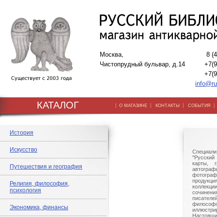
Москва,
8 (
Чистопрудный бульвар, д.14
+7(9
+7(9
info@ru
КАТАЛОГ
|
|
|
О МАГАЗИНЕ
КОНТАКТЫ
СОБЫТИЯ
История
Искусство
Специали
"Русский 
карты, г
Путешествия и география
автогр
фотографи
продукц
Религия, философия,
коллек
психология
сочине
писател
филосо
Экономика, финансы
иллюстри
Настоящи