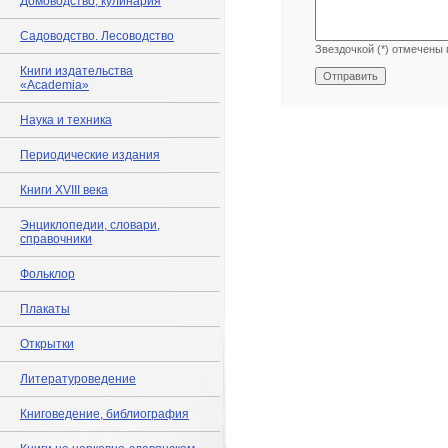
Домоводство, кулинария
Садоводство. Лесоводство
Звездочкой (*) отмечены 
Книги издательства
«Academia»
Наука и техника
Периодические издания
Книги XVIII века
Энциклопедии, словари,
справочники
Фольклор
Плакаты
Открытки
Литературоведение
Книговедение, библиография