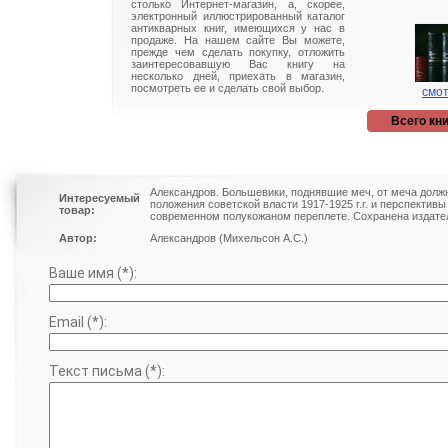
столько Интернет-магазин, а, скорее,
электронный иллюстрированный каталог
антикварных книг, имеющихся у нас в
продаже. На нашем сайте Вы можете,
прежде чем сделать покупку, отложить
заинтересовавшую Вас книгу на
несколько дней, приехать в магазин,
посмотреть ее и сделать свой выбор.
смот
Всего кни
Александров. Большевики, поднявшие меч, от меча должн
Интересуемый
положения советской власти 1917-1925 г.г. и перспективы
товар:
современном полукожаном переплете. Сохранена издател
Автор:
Александров (Михельсон А.С.)
Ваше имя (*):
Email (*):
Текст письма (*):