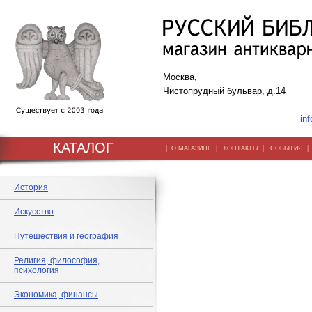
Москва,
Чистопрудный бульвар, д.14
inf
КАТАЛОГ
|
|
|
О МАГАЗИНЕ
КОНТАКТЫ
СОБЫТИЯ
История
Искусство
Путешествия и география
Религия, философия,
психология
Экономика, финансы