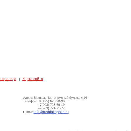
а проезда
Карта сайта
|
Адрес: Москва, Чистопрудный бульв., д.14
Телефон: 8 (495) 625-90-90
+7(903) 723-69-19
+7(903) 721-71-77
info@rusbibliophile.ru
E-mail: