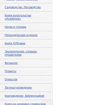
Садоводство. Лесоводство
Книги издательства
«Academia»
Наука и техника
Периодические издания
Книги XVIII века
Энциклопедии, словари,
справочники
Фольклор
Плакаты
Открытки
Литературоведение
Книговедение, библиография
Книги на церковно-славянском