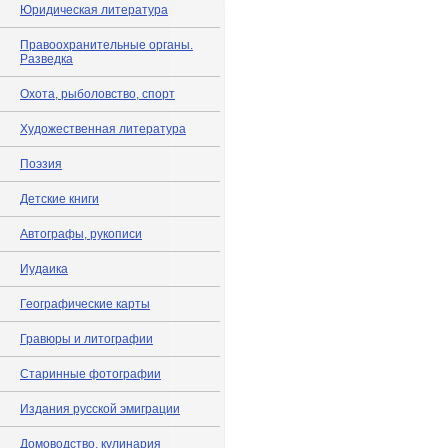
Юридическая литература
Правоохранительные органы.
Разведка
Охота, рыболовство, спорт
Художественная литература
Поэзия
Детские книги
Автографы, рукописи
Иудаика
Географические карты
Гравюры и литографии
Старинные фотографии
Издания русской эмиграции
Домоводство, кулинария