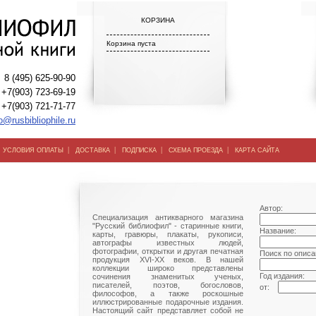
КОРЗИНА
Корзина пуста
8 (495) 625-90-90
+7(903) 723-69-19
+7(903) 721-71-77
o@rusbibliophile.ru
|
|
|
|
|
УСЛОВИЯ ОПЛАТЫ
ДОСТАВКА
ПОДПИСКА
СХЕМА ПРОЕЗДА
КАРТА САЙТА
Автор:
Специализация антикварного магазина
"Русский библиофил" - старинные книги,
Название:
карты, гравюры, плакаты, рукописи,
автографы известных людей,
фотографии, открытки и другая печатная
Поиск по описа
продукция XVI-XX веков. В нашей
коллекции широко представлены
Год издания:
сочинения знаменитых ученых,
писателей, поэтов, богословов,
от:
философов, а также роскошные
иллюстрированные подарочные издания.
Настоящий сайт представляет собой не