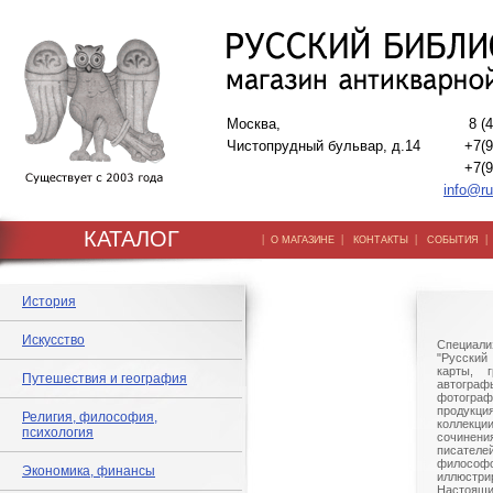
Москва,
8 (
Чистопрудный бульвар, д.14
+7(9
+7(9
info@ru
КАТАЛОГ
|
|
|
О МАГАЗИНЕ
КОНТАКТЫ
СОБЫТИЯ
История
Искусство
Специали
"Русский 
карты, г
Путешествия и география
автогр
фотографи
продукц
Религия, философия,
коллек
психология
сочине
писател
филосо
Экономика, финансы
иллюстри
Настоящи