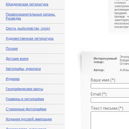
столько 
Юридическая литература
электрон
антиквар
продаже.
Правоохранительные органы.
прежде ч
Разведка
заинте
нескольк
посмотрет
Охота, рыболовство, спорт
Художественная литература
Поэзия
Этног
Детские книги
Интересуемый
Клёде
товар:
Отлич
Автографы, рукописи
Автор:
А.Иль
Иудаика
Ваше имя (*):
Географические карты
Email (*):
Гравюры и литографии
Текст письма (*):
Старинные фотографии
Издания русской эмиграции