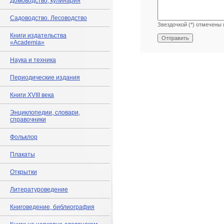
Домоводство, кулинария
Садоводство. Лесоводство
Звездочкой (*) отмечены 
Книги издательства
«Academia»
Наука и техника
Периодические издания
Книги XVIII века
Энциклопедии, словари,
справочники
Фольклор
Плакаты
Открытки
Литературоведение
Книговедение, библиография