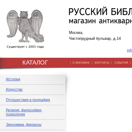
Москва,
Чистопрудный бульвар, д.14
inf
КАТАЛОГ
|
|
|
О МАГАЗИНЕ
КОНТАКТЫ
СОБЫТИЯ
История
Искусство
Путешествия и география
Религия, философия,
психология
Экономика, финансы