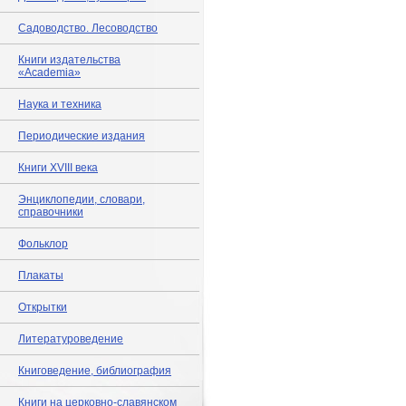
Садоводство. Лесоводство
Книги издательства
«Academia»
Наука и техника
Периодические издания
Книги XVIII века
Энциклопедии, словари,
справочники
Фольклор
Плакаты
Открытки
Литературоведение
Книговедение, библиография
Книги на церковно-славянском