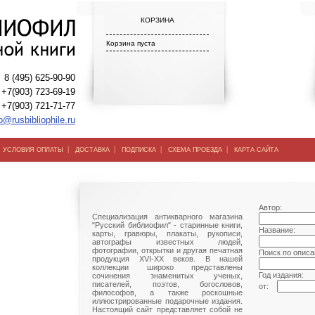
КОРЗИНА
Корзина пуста
8 (495) 625-90-90
+7(903) 723-69-19
+7(903) 721-71-77
o@rusbibliophile.ru
|
|
|
|
|
УСЛОВИЯ ОПЛАТЫ
ДОСТАВКА
ПОДПИСКА
СХЕМА ПРОЕЗДА
КАРТА САЙТА
Автор:
Специализация антикварного магазина
"Русский библиофил" - старинные книги,
Название:
карты, гравюры, плакаты, рукописи,
автографы известных людей,
фотографии, открытки и другая печатная
Поиск по описа
продукция XVI-XX веков. В нашей
коллекции широко представлены
Год издания:
сочинения знаменитых ученых,
писателей, поэтов, богословов,
от:
философов, а также роскошные
иллюстрированные подарочные издания.
Настоящий сайт представляет собой не