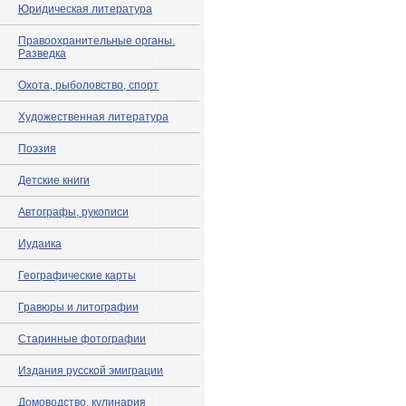
Юридическая литература
Правоохранительные органы.
Разведка
Охота, рыболовство, спорт
Художественная литература
Поэзия
Детские книги
Автографы, рукописи
Иудаика
Географические карты
Гравюры и литографии
Старинные фотографии
Издания русской эмиграции
Домоводство, кулинария