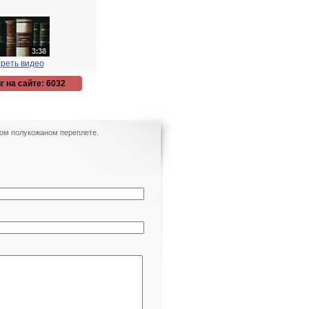
реть видео
г на сайте: 6032
нном полукожаном переплете.