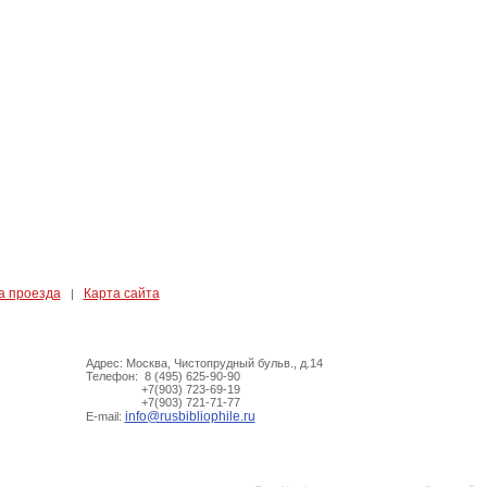
а проезда
Карта сайта
|
Адрес: Москва, Чистопрудный бульв., д.14
Телефон: 8 (495) 625-90-90
+7(903) 723-69-19
+7(903) 721-71-77
info@rusbibliophile.ru
E-mail: