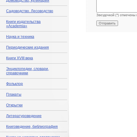
Домоводство, кулинария
Садоводство. Лесоводство
Звездочкой (*) отмечены 
Книги издательства
«Academia»
Наука и техника
Периодические издания
Книги XVIII века
Энциклопедии, словари,
справочники
Фольклор
Плакаты
Открытки
Литературоведение
Книговедение, библиография