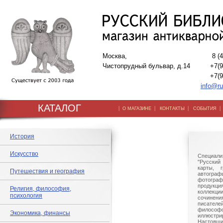
Москва,
8 (
Чистопрудный бульвар, д.14
+7(9
+7(9
info@ru
КАТАЛОГ
|
|
|
О МАГАЗИНЕ
КОНТАКТЫ
СОБЫТИЯ
История
Искусство
Специали
"Русский 
карты, г
Путешествия и география
автогр
фотографи
продукц
Религия, философия,
коллек
психология
сочине
писател
филосо
Экономика, финансы
иллюстри
Настоящи