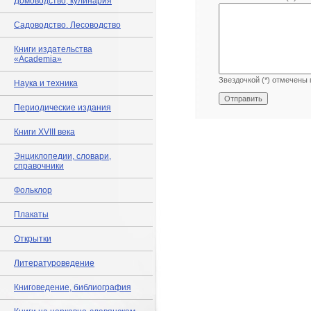
Домоводство, кулинария
Садоводство. Лесоводство
Книги издательства
«Academia»
Звездочкой (*) отмечены 
Наука и техника
Периодические издания
Книги XVIII века
Энциклопедии, словари,
справочники
Фольклор
Плакаты
Открытки
Литературоведение
Книговедение, библиография