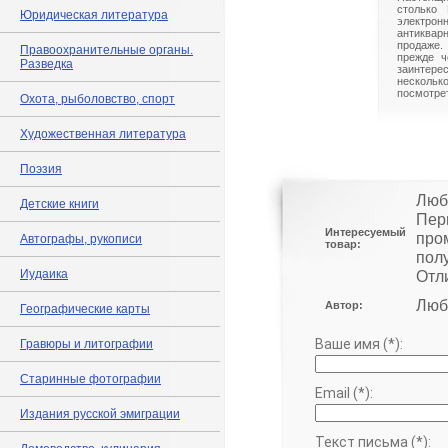
столько 
Юридическая литература
электрон
антиквар
продаже.
Правоохранительные органы.
прежде ч
Разведка
заинте
нескольк
посмотрет
Охота, рыболовство, спорт
Художественная литература
Поэзия
Люб
Детские книги
Пер
Интересуемый
про
Автографы, рукописи
товар:
пол
Иудаика
Отли
Люб
Автор:
Географические карты
Ваше имя (*):
Гравюры и литографии
Старинные фотографии
Email (*):
Издания русской эмиграции
Текст письма (*):