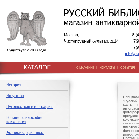
Москва,
8 (
Чистопрудный бульвар, д.14
+7(9
+7(9
info@ru
КАТАЛОГ
|
|
|
О МАГАЗИНЕ
КОНТАКТЫ
СОБЫТИЯ
История
Искусство
Специали
"Русский 
карты, г
Путешествия и география
автогр
фотографи
продукц
Религия, философия,
коллек
психология
сочине
писател
филосо
Экономика, финансы
иллюстри
Настоящи