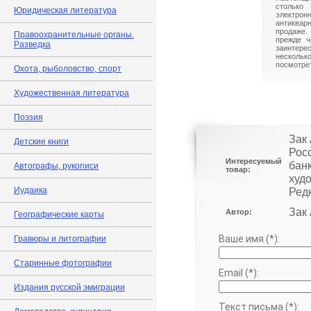
столько 
Юридическая литература
электрон
антиквар
продаже.
Правоохранительные органы.
прежде ч
Разведка
заинте
нескольк
посмотрет
Охота, рыболовство, спорт
Художественная литература
Поэзия
Зак
Детские книги
Росс
Интересуемый
банк
Автографы, рукописи
товар:
худ
Иудаика
Редк
Зак 
Автор:
Географические карты
Ваше имя (*):
Гравюры и литографии
Старинные фотографии
Email (*):
Издания русской эмиграции
Текст письма (*):