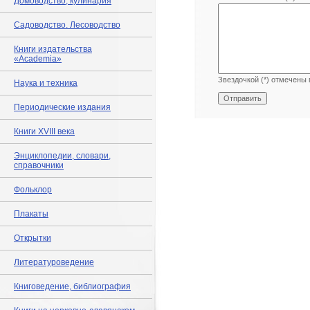
Домоводство, кулинария
Садоводство. Лесоводство
Книги издательства
«Academia»
Звездочкой (*) отмечены 
Наука и техника
Периодические издания
Книги XVIII века
Энциклопедии, словари,
справочники
Фольклор
Плакаты
Открытки
Литературоведение
Книговедение, библиография