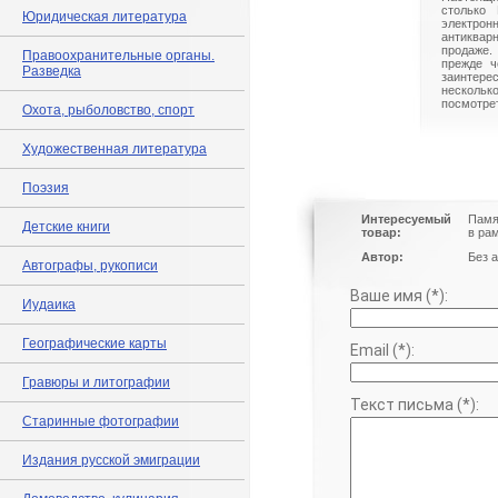
столько 
Юридическая литература
электрон
антиквар
продаже.
Правоохранительные органы.
прежде ч
Разведка
заинте
нескольк
посмотрет
Охота, рыболовство, спорт
Художественная литература
Поэзия
Интересуемый
Памя
Детские книги
товар:
в ра
Автор:
Без 
Автографы, рукописи
Ваше имя (*):
Иудаика
Географические карты
Email (*):
Гравюры и литографии
Текст письма (*):
Старинные фотографии
Издания русской эмиграции