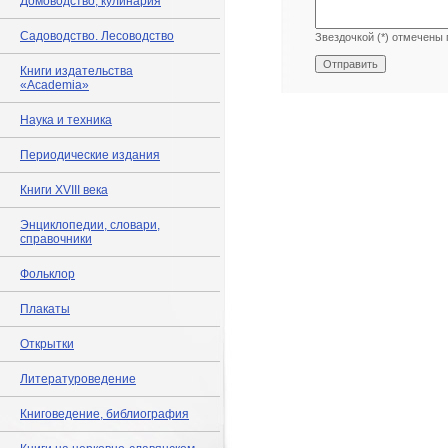
Домоводство, кулинария
Садоводство. Лесоводство
Звездочкой (*) отмечены 
Книги издательства
«Academia»
Наука и техника
Периодические издания
Книги XVIII века
Энциклопедии, словари,
справочники
Фольклор
Плакаты
Открытки
Литературоведение
Книговедение, библиография