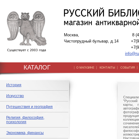
Москва,
8 (
Чистопрудный бульвар, д.14
+7(9
+7(9
info@ru
КАТАЛОГ
|
|
|
О МАГАЗИНЕ
КОНТАКТЫ
СОБЫТИЯ
История
Искусство
Специали
"Русский 
карты, г
Путешествия и география
автогр
фотографи
продукц
Религия, философия,
коллек
психология
сочине
писател
филосо
Экономика, финансы
иллюстри
Настоящи