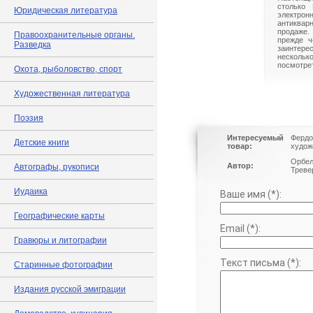
столько 
Юридическая литература
электрон
антиквар
продаже.
Правоохранительные органы.
прежде ч
Разведка
заинте
нескольк
посмотрет
Охота, рыболовство, спорт
Художественная литература
Поэзия
Интересуемый
Фердо
Детские книги
товар:
худож
Орбел
Автор:
Автографы, рукописи
Тревер
Иудаика
Ваше имя (*):
Географические карты
Email (*):
Гравюры и литографии
Текст письма (*):
Старинные фотографии
Издания русской эмиграции