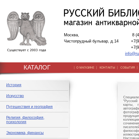
Москва,
8 (
Чистопрудный бульвар, д.14
+7(9
+7(9
info@ru
КАТАЛОГ
|
|
|
О МАГАЗИНЕ
КОНТАКТЫ
СОБЫТИЯ
История
Искусство
Специали
"Русский 
карты, г
Путешествия и география
автогр
фотографи
продукц
Религия, философия,
коллек
психология
сочине
писател
филосо
Экономика, финансы
иллюстри
Настоящи