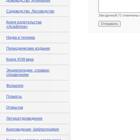
Домоводство, кулинария
Садоводство. Лесоводство
Звездочкой (*) отмечены 
Книги издательства
«Academia»
Наука и техника
Периодические издания
Книги XVIII века
Энциклопедии, словари,
справочники
Фольклор
Плакаты
Открытки
Литературоведение
Книговедение, библиография